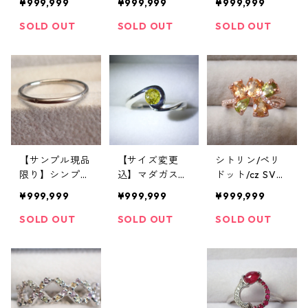
¥999,999
¥999,999
¥999,999
ルコン SV925/
cz SV925/K14
サイド/トルマ
WGメッキ リン
WGメッキリン
リン/cz SV925/
SOLD OUT
SOLD OUT
SOLD OUT
グ 2.9g 20号
グ 4.76g 11号・1
K14PGメッキ
5.5号
リング 3.7g 16.
5号
【サンプル現品
【サイズ変更
シトリン/ペリ
限り】シンプル
込】マダガスカ
ドット/cz SV92
ダイヤモンド5
ル産スフェーン
5/PGメッキリ
¥999,999
¥999,999
¥999,999
粒 PT900 リン
リング 0.45ct S
ング 3.0g 11号
グ 11号
V925
SOLD OUT
SOLD OUT
SOLD OUT