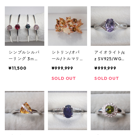
3号
キ リング 14号/
14号/4.1g
4.1g
シンプルシルバ
シトリン/オパ
アイオライト/c
ーリング 3ｍｍ
ール/トルマリ
z SV925/WGメ
9号/11号
ン SV925/PGメ
ッキ リング 2.2
¥11,500
¥999,999
¥999,999
ッキリング 4.1g
g 18.5号
9.5号/8x4mm
SOLD OUT
SOLD OUT