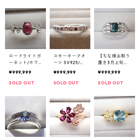
4WGメッキ リ
号
ング 4.5g 16号
ロードライトガ
スモーキークオ
【ちな様お取り
ーネット/ホワ
ーツ SV925/W
置き3月上旬】
イトトパーズ S
Gメッキリング
【サイズ変更
¥999,999
¥999,999
¥999,999
V925/WGメッ
2.0g 12.5号
込】アフガニス
キ リング 1.9g 1
タン産インディ
SOLD OUT
SOLD OUT
SOLD OUT
2.5号
ゴライトトルマ
リンリング 約1c
t SV925