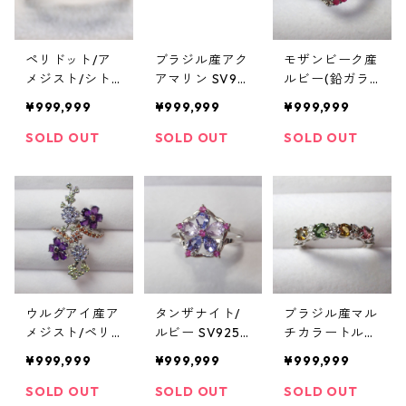
ペリドット/ア
ブラジル産アク
モザンビーク産
メジスト/シト
アマリン SV92
ルビー(鉛ガラ
リン/トパーズ
5/K14WGメッ
ス含浸)/ホワイ
¥999,999
¥999,999
¥999,999
SV925/WGメ
キ リング 2.8g 1
トトパーズ SV9
ッキ リング 約
3号/4x3mm
25/K14WGメッ
SOLD OUT
SOLD OUT
SOLD OUT
2.5g
キ リング 2.9g 1
6号
ウルグアイ産ア
タンザナイト/
ブラジル産マル
メジスト/ペリ
ルビー SV925/
チカラートルマ
ドット/サファ
WGメッキリン
リン/cz SV925/
¥999,999
¥999,999
¥999,999
イア/タンザナ
グ 2.3g 10号/4x
K14WGメッキ
イト SV925/K1
3mm
リング 2.1g 13
SOLD OUT
SOLD OUT
SOLD OUT