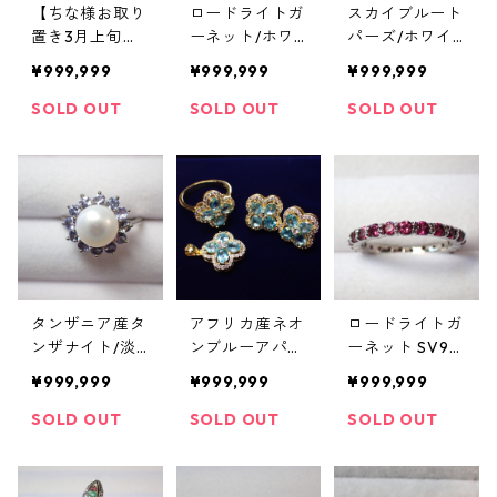
【ちな様お取り
ロードライトガ
スカイブルート
置き3月上旬】
ーネット/ホワ
パーズ/ホワイ
【サイズ変更
イトジルコン S
トジルコン SV9
¥999,999
¥999,999
¥999,999
込】非加熱ゾイ
V925/PGメッ
25/K18メッキ
サイト オーバ
キ リング 3.7g 1
リング 3.5g 14
SOLD OUT
SOLD OUT
SOLD OUT
ルカット 7*5ｍ
4号
号
ｍ 0.66ct SV92
5リング
タンザニア産タ
アフリカ産ネオ
ロードライトガ
ンザナイト/淡
ンブルーアパタ
ーネット SV92
水パール SV92
イト/cz フラワ
5/K14WGメッ
¥999,999
¥999,999
¥999,999
5/K14WGメッ
ー リング・ピ
キ リング 2.3g 1
キ リング 4.3g 1
アス・ペンダン
5号
SOLD OUT
SOLD OUT
SOLD OUT
6.5号
トトップセット
SV925/K14YG
メッキ 16号