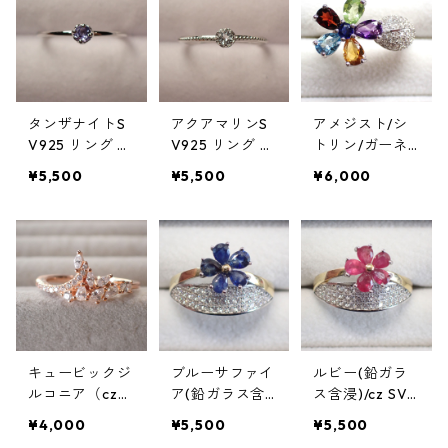
（ニッケルフリ
ー）メッキ リ
ング
タンザナイトS
アクアマリンS
アメジスト/シ
V925 リング 9/
V925 リング 9
トリン/ガーネ
11/13号
号
ット/ペリドッ
¥5,500
¥5,500
¥6,000
ト/ブルートパ
ーズ/cz SV925/
K14WGメッキ
リング 3.5g 17
号
キュービックジ
ブルーサファイ
ルビー(鉛ガラ
ルコニア（cz）
ア(鉛ガラス含
ス含浸)/cz SV9
SV925/PGメッ
浸)/cz SV925/K
25/K18WG＆Y
¥4,000
¥5,500
¥5,500
キリング 2.1g 1
18WG＆YGメッ
Gメッキ リング