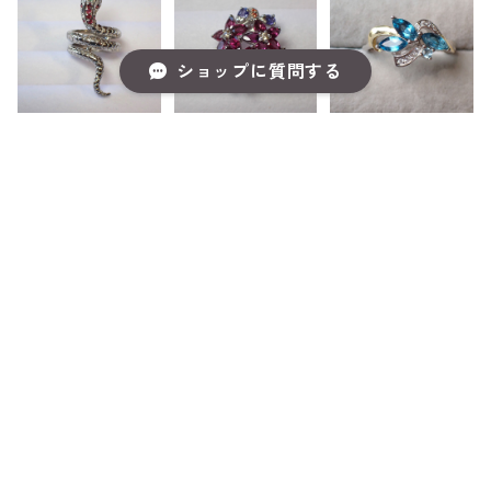
ショップに質問する
エメラルド/ロ
ロードライトガ
ロンドンブルー
ードライトガー
ーネット/アク
トパーズ/cz SV
ネット/サファ
アマリン/サフ
925/K18WG＆
¥999,999
¥999,999
¥999,999
イア SV925/K1
ァイア/タンザ
YGメッキ リン
キーワードから探す
4WGメッキ リ
ナイト SV925/
グ 3.1g 14号
SOLD OUT
SOLD OUT
SOLD OUT
ング 8.5g 11号/
K14WGメッキ
41mmx21mm
リング 5.7g 18
号
カテゴリから探す
Home
アクセサリー
リング
グリーンオニキ
【キャンセル
【サンプル品】
ス/スモーキー
品】シンプルダ
シンプルダイヤ
クオーツ/ペリ
イヤモンド3粒
モンド3粒 K18