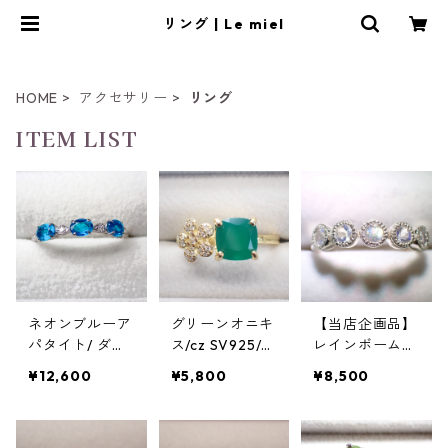
リング | Le miel
HOME
アクセサリー
リング
ITEM LIST
ネオンブルーア
グリーンオニキ
【当店企画品】
パタイト/ ダイ
ス/cz SV925/K1
レインボームー
ヤモンドSV925
8YGメッキ リ
ンストーン(ホ
¥12,600
¥5,800
¥8,500
リング 11号
ング 3.6g 16号
ワイトラブラド
ライト)5石 SV9
25/ロジウム