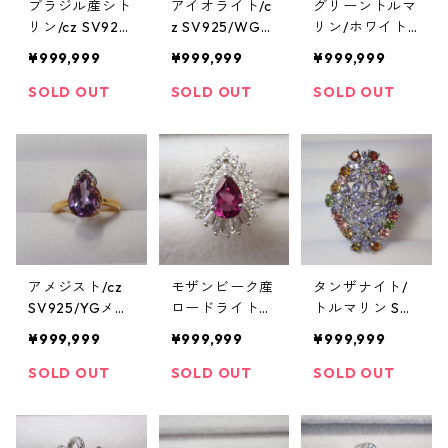
ブラジル産シト
アイオライト/c
グリーントルマ
リン/cz SV925/
z SV925/WGメ
リン/ホワイト
K14WGメッキ
ッキ リング 2.3
トパーズ SV92
¥999,999
¥999,999
¥999,999
リング 2.1g 16
g 16号
5/WGメッキリ
号
ング 4.3g 15号
SOLD OUT
SOLD OUT
SOLD OUT
アメジスト/cz
モザンビーク産
タンザナイト/
SV925/YGメッ
ロードライトガ
トルマリン SV9
キリング 3.1g 1
ーネット/cz SV
25/K14WGメッ
¥999,999
¥999,999
¥999,999
3.5号/
925/K14WGメ
キ リング 8.7g 1
ッキ リング 2.5
8号/32x24mm
SOLD OUT
SOLD OUT
SOLD OUT
g 19.5号