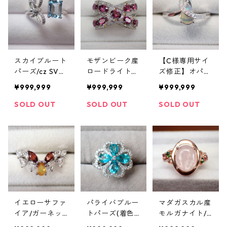
スカイブルート
モザンビーク産
【C様専用サイ
パーズ/cz SV92
ロードライトガ
ズ修正】オパー
5/K14WGメッ
ーネット/サフ
ル/cz SV925/W
¥999,999
¥999,999
¥999,999
キ リング 3.1g 1
ァイア SV925/
Gメッキ リング
7号
K14WGメッキ
3.0g 19号
SOLD OUT
SOLD OUT
SOLD OUT
リング 4.1g 16号
イエローサファ
パライバブルー
マダガスカル産
イア/ガーネッ
トパーズ(着色
モルガナイト/
ト/ホワイトジ
コーティング)/
クロムダイオプ