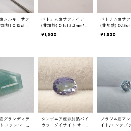
産シルキーサフ
ベトナム産サファイア
ベトナム産サフ
熱) 0.15ct 3.
(非加熱) 0.1ct 3.3mm*2.
(非加熱) 0.13ct
2mm
6mm
2.7mm
¥1,500
¥1,500
産グランディデ
タンザニア産非加熱バイ
ブラジル産アン
ト ファンシー
カラーゾイサイト オー
イト/モンテブ