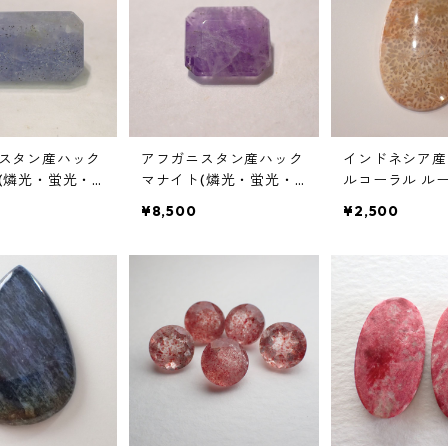
スタン産ハック
アフガニスタン産ハック
インドネシア産
(燐光・蛍光・
マナイト(燐光・蛍光・
ルコーラル ルース
レッセンス) ル
テネブレッセンス) ルー
t 35mm*21mm
¥8,500
¥2,500
t 13.0mm*8.4m
ス 0.8ct 7.4mm*6.6mm*
m
2.7mm