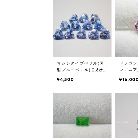
マシシタイプベリル(照
ドラゴン
射ブルーベリル) 0.6ct前
ンザニア
後 6mm前後
ガーネッ
¥4,500
¥16,00
ルカットルー
2mm*5.