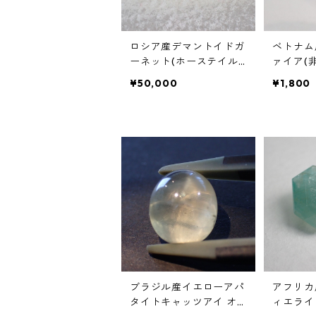
ロシア産デマントイドガ
ベトナム
ーネット(ホーステイル
ァイア(非加
あり) レクタングルルー
8mm*3.
¥50,000
¥1,800
ス 0.34ct 4.6mm*3.1mm
ブラジル産イエローアパ
アフリカ
タイトキャッツアイ オ
ィエライ