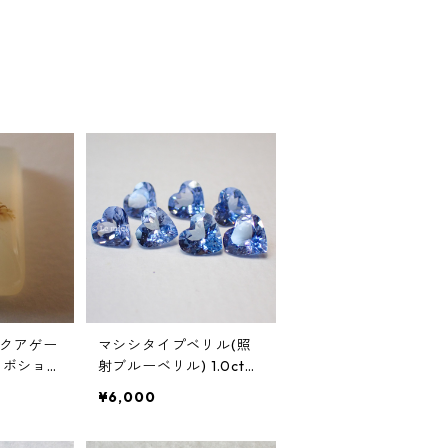
クアゲー
マシシタイプベリル(照
カボショ
射ブルーベリル) 1.0ct前
 28.5mm
後 7mm前後
¥6,000
m