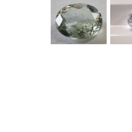
タンザニア産イリュージ
タジキス
ョンサンストーン オー
ライト(
バルカットルース 1.97ct
ットルース 
¥6,000
¥8,500
9.8mm*7.7mm*4.0mm
m*5.1mm