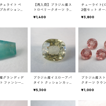
チェライト ペ
【再入荷】ブラジル産ス
チューライト(
プカボションル
トロベリークオーツ ラ
2個セット オ
t 43mm*31mm*
ウンドカットルース 1.8c
ションルース 合計
¥1,400
¥3,800
t前後 8mm前後
2.9mm*12.3mm
22.5mm*12.6m
産グランディデ
ブラジル産イエローアパ
ブラジル産スト
ト ファンシー
タイト クッションカッ
クオーツ ラウ
 1.9ct 9.3m
トルース 3.04ct 9.0*mm
トルース 0.8ct
¥5,300
¥1,000
m*4.2mm
8.5mm*6.0mm
前後