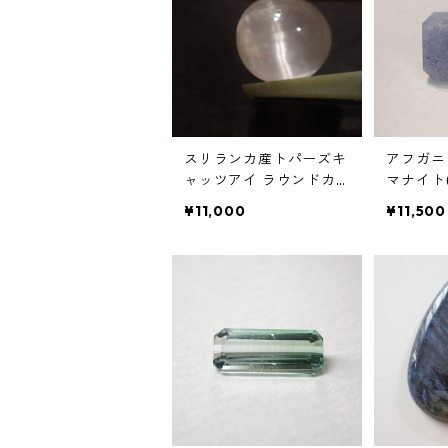
スリランカ産トパーズキ
アフガニ
ャッツアイ ラウンドカ
マナイト
ボションルース 3.6ct 8.
無テネブ
¥11,000
¥11,500
8mm*8.2mm*5.2mm
ース 4.8c
m*6.9m