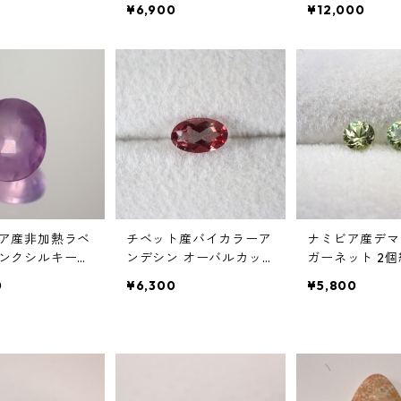
 3.5ct 11.7m
バルカットルース 0.69c
ラウンドカットル
¥6,900
¥12,000
mm*4.4mm
t 6.7mm*4.9mm*2.3mm
07ct 5.9mm
ア産非加熱ラベ
チベット産バイカラーア
ナミビア産デマ
ンクシルキーサ
ンデシン オーバルカッ
ガーネット 2個
 オーバルカッ
トルース 0.2ct 4.8mm*
ドカットルース 0
0
¥6,300
¥5,800
.6ct 5.3mm*
2.9mm*2.1mm
後 直径2.8mm
.8mm