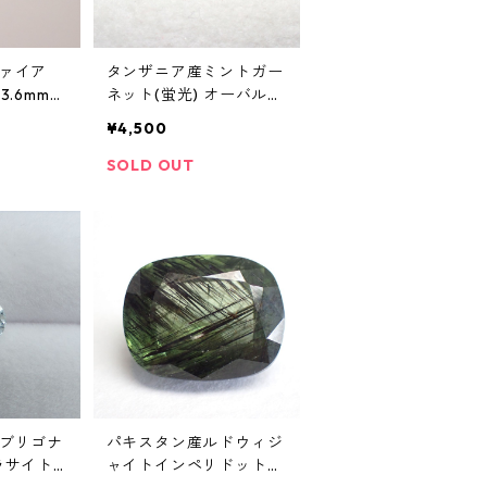
ァイア
タンザニア産ミントガー
 3.6mm*
ネット(蛍光) オーバルカ
ットルース 0.4ct 6.0mm
¥4,500
*4.0mm*2.3mm
SOLD OUT
ブリゴナ
パキスタン産ルドウィジ
ラサイト
ャイトインペリドット