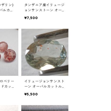
ロザリン)
タンザニア産イリュージ
ーバルカボ
ョンサンストーン オー
23ct 2
バルカットルース 2.51ct
¥7,500
*3.6mm/
10.0mm*8.0mm*5.1mm
m*3.3mm
ロベリー
イリュージョンサンスト
ンドカッ
ーン オーバルカットル
前後 6mm
ース 1.67ct 9mm*7mm
¥5,500