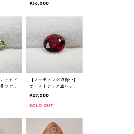
ース 1.
ルース 12ct 14.95 x 11.75
¥36,000
x 8.40 mm
ントイド
【ソーティング取得中】
組 ラウン
オーストラリア産レッド
.1ct前
ジルコン オーバルカッ
¥27,000
トルース 0.75ct 5.6mm*
4.9mm*3.1mm
SOLD OUT