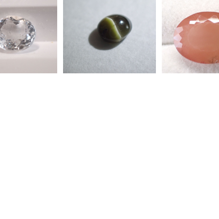
タン産スキャポ
スリランカ産コーネルピ
アフリカ産アン
蛍光) オーバルカ
ンキャッツアイ ラウン
オーバルカットル
0.63ct 5.9m
ドカボションルース 0.3
6ct 14.2mm*11
¥3,500
¥2,800
*3.3mm
7ct 4.1mm*3.9mm*2.3m
mm
m