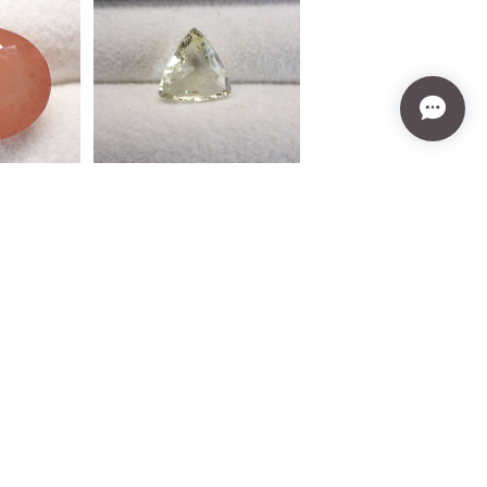
デシン
日独ソ付きマダガスカル
ース 5.
産オーソクレース トリ
.0mm*6.3
リアントカットルース 2.
¥10,000
05ct 9.8mm*9.4mm*4.3
mm