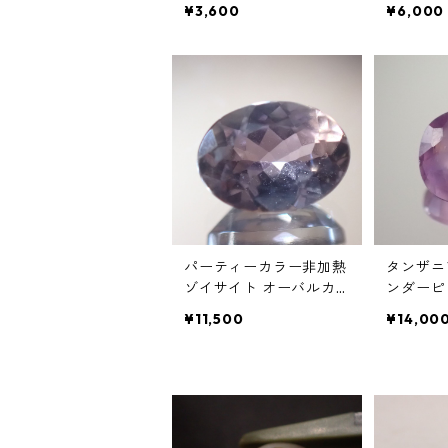
ーバルカボションルース
カットルース
¥3,600
¥6,000
7.38ct 11.5mm*10.3mm*
m*10.5
6.7mm
パーティーカラー非加熱
タンザニ
ゾイサイト オーバルカ
ンダーピ
ットルース 1.0ct 7.0mm
ファイア
¥11,500
¥14,00
*5.0mm*3.5mm
トルース 0
4.5mm*2