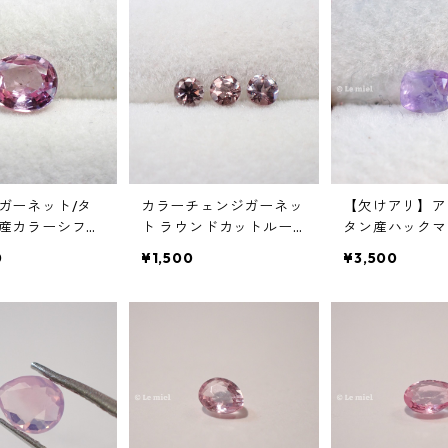
ガーネット/タ
カラーチェンジガーネッ
【欠けアリ】ア
産カラーシフト
ト ラウンドカットルー
タン産ハックマナ
ト(蛍光) オーバ
ス 0.13ct前後 3mm前後
14ct 3.7mm*3.
0
¥1,500
¥3,500
ス 0.9ct 6.
mm
3mm*3.0mm