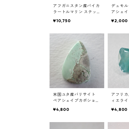
アフガニスタン産バイカ
デュモル
ラートルマリン ステッ
アシェイ
プカットルース 1.79ct 11.
ース 59c
¥10,750
¥2,000
9mm*4.8mm*3.3mm
5mm
米国ユタ産バリサイト
アフリカ
ペアシェイプカボション
ィエライ
ルース 8.7ct 20.6mm*1
カットルース
¥4,800
¥4,800
3.2mm*4.3mm
m*7.5m