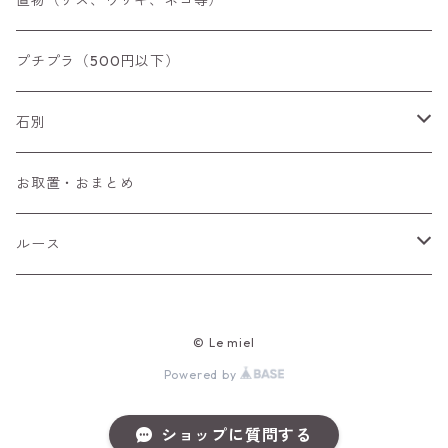
置物（リス、ウサギ、ネコ等）
リング
プチプラ（500円以下）
ペンダントトップ
石別
ブローチ
アイオライト
お取置・おまとめ
チャーム
アウイナイト
ルース
ピアス/イヤリング
アキシナイト
ファセットカット
© Le miel
ブレスレット
アクアマリン
カボションカット
Powered by
アゲート・瑪瑙
原石
ショップに質問する