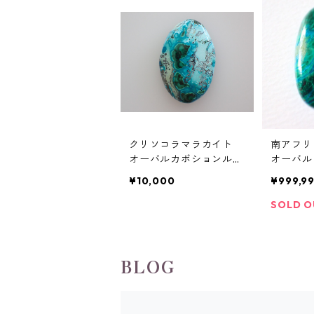
クリソコラマラカイト
南アフリ
オーバルカボションルー
オーバル
ス 40.33ct 37.8mm*25.
t 33.8m
¥10,000
¥999,9
4mm*6.4mm
m
SOLD O
BLOG