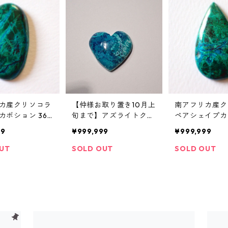
カ産クリソコラ
【仲様お取り置き10月上
南アフリカ産ク
カボション 36c
旬まで】アズライトクリ
ペアシェイプカ
m*18.4mm*5.3m
ソコラ ハートシェイプ
31.1ct 33.6mm
99
¥999,999
¥999,999
カボションルース 8.0ct
5.1mm
14.9mm*16.1mm*5.0mm
UT
SOLD OUT
SOLD OUT