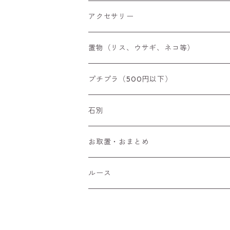
アクセサリー
空枠
置物（リス、ウサギ、ネコ等）
リング
プチプラ（500円以下）
ペンダントトップ
石別
ブローチ
アイオライト
お取置・おまとめ
チャーム
アウイナイト
ルース
ピアス/イヤリング
アキシナイト
ファセットカット