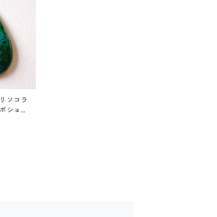
リソコラ
ボション
*20.2mm*