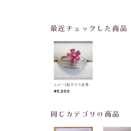
最近チェックした商品
ルビー(鉛ガラス含浸)/
cz SV925/K18WG＆Y
¥5,500
Gメッキ リング 14号/
4.1g
同じカテゴリの商品