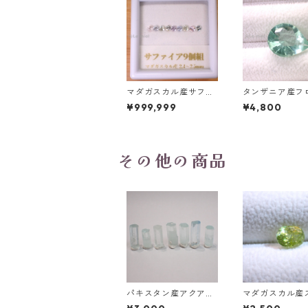
マダガスカル産サファ
タンザニア産フ
イア ルース 9個組 2.4
イト(蛍光) ペ
¥999,999
¥4,800
～2.5mm
プカットルース 5
t 13.8mm*10.8
0mm
その他の商品
パキスタン産アクアマ
マダガスカル産
リン 原石
ーン オーバル