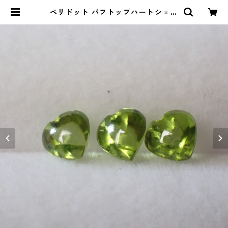
ペリドット バフトップハートシェイ
プカットルース 0.55ct前後 5mm前
後 | Le miel