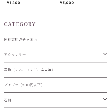
後 高さ13mm前後
トカット(5mm)/ラウンドカッ
¥1,400
¥3,000
トルース(6mm)
CATEGORY
同梱専用ガチャ案内
アクセサリー
空枠
置物（リス、ウサギ、ネコ等）
リング
プチプラ（500円以下）
ペンダントトップ
石別