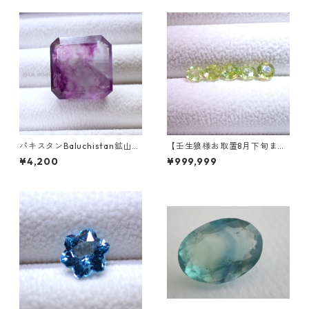
パキスタンBaluchistan鉱山産
【壬生狼様お取置8月下旬ま
フローライト スクエアカット
で】マダガスカル産スフェー
¥4,200
¥999,999
ルース 34.4ct 20 x 19.6 x 11
ン ラウンドカットルース 0.45
mm
ct前後 4.5mm