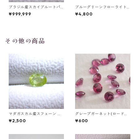
ブラジル産スカイブルートパ
ブルーグリーンフローライト
ーズ スノーフレークカットル
オーバルカットルース 10.2ct
¥999,999
¥4,800
ース 1.5ct 7.0mm*7.0mm*4.
15.4mm*11.1mm*8.0mm
5mm
その他の商品
マダガスカル産スフェーン オ
グレープガーネット(ロードラ
ーバルカットルース 0.86ct 6.
イトガーネット) ラウンドカッ
¥2,500
¥600
7mm*4.8mm*2.8mm
トルース 0.1ct前後 直径3mm
前後