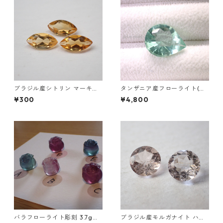
ブラジル産シトリン マーキス
タンザニア産フローライト(蛍
カットルース 5mm*2.5mm
光) ペアシェイプカットルース
¥300
¥4,800
5.46ct 13.8mm*10.8mm*7.0
mm
バラフローライト彫刻 3.7g前
ブラジル産モルガナイト ハー