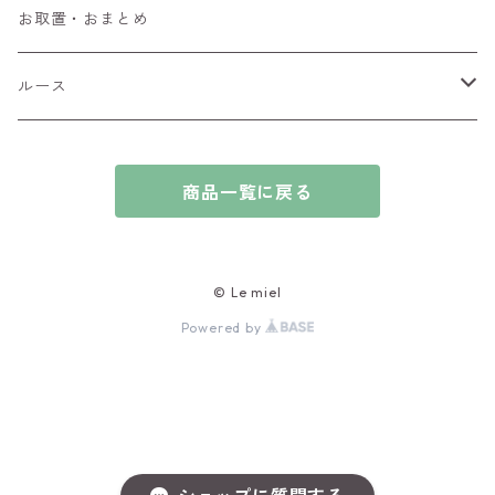
ブローチ
アイオライト
お取置・おまとめ
チャーム
アウイナイト
ルース
ピアス/イヤリング
アキシナイト
ファセットカット
商品一覧に戻る
ブレスレット
アクアマリン
カボションカット
アゲート・瑪瑙
原石
© Le miel
Powered by
アズライト
ビーズ
アパタイト
アフガナイト