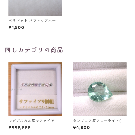
ペリドット バフトップハート
シェイプカットルース 0.55ct
¥1,500
前後 5mm前後
同じカテゴリの商品
マダガスカル産サファイア ル
タンザニア産フローライト(蛍
ース 9個組 2.4～2.5mm
光) ペアシェイプカットルース
¥999,999
¥4,800
5.46ct 13.8mm*10.8mm*7.0
mm