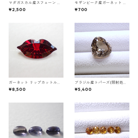
マダガスカル産スフェーン オ
モザンビーク産ガーネット ト
ーバルカットルース 0.86ct 6.
リリアントカットルース 0.9ct
¥2,500
¥700
7mm*4.8mm*2.8mm
前後 6mm*6mm前後
ガーネット リップカットルー
ブラジル産トパーズ(照射処理)
ス 2.0ct 12mm*6mm*4mm
ハートシェイプカットルース
¥8,500
¥5,400
9.4ct 13.5mm*12.3mm*8.0m
m