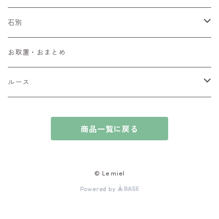
ペンダントトップ
石別
ブローチ
アイオライト
お取置・おまとめ
チャーム
アウイナイト
ルース
ピアス/イヤリング
アキシナイト
ファセットカット
商品一覧に戻る
ブレスレット
アクアマリン
カボションカット
アゲート・瑪瑙
原石
© Le miel
Powered by
アズライト
ビーズ