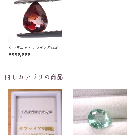
タンザニア・ソンゲア産非加
熱サファイア ペアシェイプカ
¥999,999
ットルース 0.36ct 5.0mm*4.
0mm*2.1mm
同じカテゴリの商品