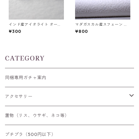
インド産アイオライト オーバ
マダガスカル産スフェーン ラ
ルカボション0.25ct前後 5mm
ウンドカットルース 0.45ct前
¥300
¥800
*3mm前後
後 4.5mm
CATEGORY
同梱専用ガチャ案内
アクセサリー
空枠
置物（リス、ウサギ、ネコ等）
リング
プチプラ（500円以下）