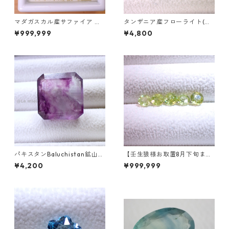
マダガスカル産サファイア ル
タンザニア産フローライト(蛍
ース 9個組 2.4～2.5mm
光) ペアシェイプカットルース
¥999,999
¥4,800
5.46ct 13.8mm*10.8mm*7.0
mm
パキスタンBaluchistan鉱山産
【壬生狼様お取置8月下旬ま
フローライト スクエアカット
で】マダガスカル産スフェー
¥4,200
¥999,999
ルース 34.4ct 20 x 19.6 x 11
ン ラウンドカットルース 0.45
mm
ct前後 4.5mm