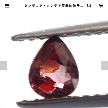
タンザニア・ソンゲア産非加熱サフ
ァイア ペアシェイプカットルース
0.36ct 5.0mm*4.0mm*2.1mm |
Le miel