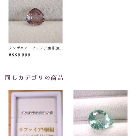
タンザニア・ソンゲア産非加
熱サファイア ペアシェイプカ
¥999,999
ットルース 0.49ct 5.0mm*4.
6mm*2.4mm
同じカテゴリの商品