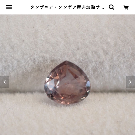
タンザニア・ソンゲア産非加熱サフ
ァイア ペアシェイプカットルース
0.49ct 5.0mm*4.6mm*2.4mm |
Le miel