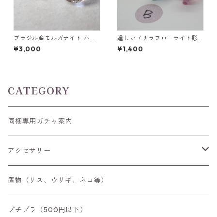
ブラジル産モルガナイト ハー
逞しいゴリラフローライト彫
トカット(5mm)/ラウンドカッ
刻 置物 3.5g前後 高さ15mm前
¥3,000
¥1,400
トルース(6mm)
後
CATEGORY
同梱専用ガチャ案内
アクセサリー
空枠
置物（リス、ウサギ、ネコ等）
リング
プチプラ（500円以下）