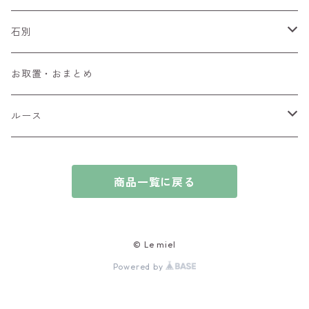
ペンダントトップ
石別
ブローチ
アイオライト
お取置・おまとめ
チャーム
アウイナイト
ルース
ピアス/イヤリング
アキシナイト
ファセットカット
商品一覧に戻る
ブレスレット
アクアマリン
カボションカット
アゲート・瑪瑙
原石
© Le miel
Powered by
アズライト
ビーズ