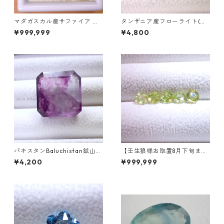
マダガスカル産サファイア ル
タンザニア産フローライト(蛍
ース 9個組 2.4～2.5mm
光) ペアシェイプカットルース
¥999,999
¥4,800
5.46ct 13.8mm*10.8mm*7.0
mm
パキスタンBaluchistan鉱山産
【壬生狼様お取置8月下旬ま
フローライト スクエアカット
で】マダガスカル産スフェー
¥4,200
¥999,999
ルース 34.4ct 20 x 19.6 x 11
ン ラウンドカットルース 0.45
mm
ct前後 4.5mm