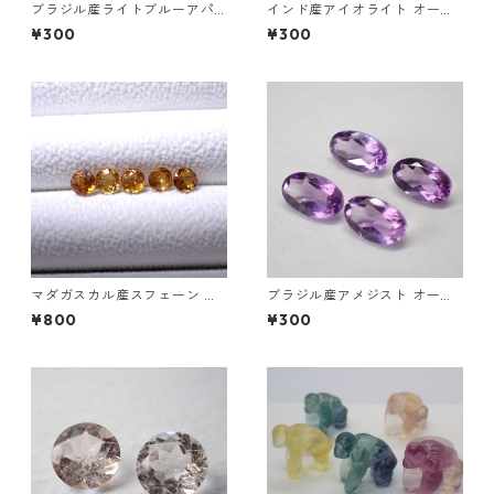
ブラジル産ライトブルーアパ
インド産アイオライト オーバ
タイト ラウンドカットルース
ルカボション0.25ct前後 5mm
¥300
¥300
直径3.5mm 前後
*3mm前後
マダガスカル産スフェーン ラ
ブラジル産アメジスト オーバ
ウンドカットルース 0.45ct前
ルカットルース 0.2ct前後 5m
¥800
¥300
後 4.5mm
m*3mm前後