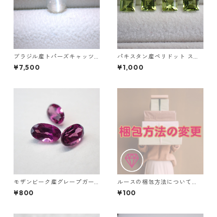
ブラジル産トパーズキャッツ
パキスタン産ペリドット スク
アイ ラウンドカボションルー
エアカットルース 0.6ct前後 5
¥7,500
¥1,000
ス 1.6ct 6.4mm*4.3mm
mm前後
モザンビーク産グレープガー
ルースの梱包方法について
ネット オーバルカットルース
（ルースケース利用の追加料
¥800
¥100
0.3ct前後 5 mm*3mm前後
金）