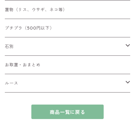
空枠
置物（リス、ウサギ、ネコ等）
リング
プチプラ（500円以下）
ペンダントトップ
石別
ブローチ
アイオライト
お取置・おまとめ
チャーム
アウイナイト
ルース
ピアス/イヤリング
アキシナイト
ファセットカット
商品一覧に戻る
ブレスレット
アクアマリン
カボションカット