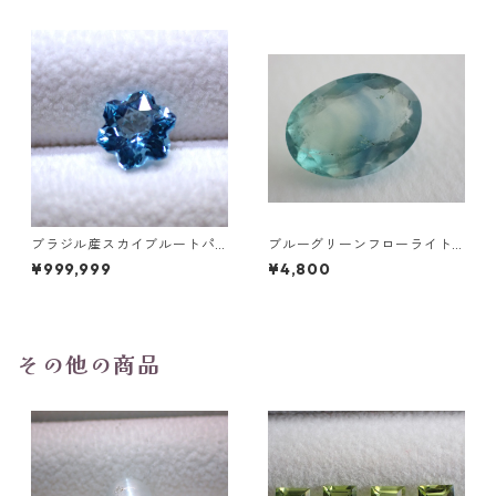
mm
ct前後 4.5mm
ブラジル産スカイブルートパ
ブルーグリーンフローライト
ーズ スノーフレークカットル
オーバルカットルース 10.2ct
¥999,999
¥4,800
ース 1.5ct 7.0mm*7.0mm*4.
15.4mm*11.1mm*8.0mm
5mm
その他の商品