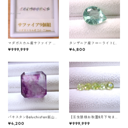
マダガスカル産サファイア ル
タンザニア産フローライト(蛍
ース 9個組 2.4～2.5mm
光) ペアシェイプカットルース
¥999,999
¥4,800
5.46ct 13.8mm*10.8mm*7.0
mm
パキスタンBaluchistan鉱山産
【壬生狼様お取置8月下旬ま
フローライト スクエアカット
で】マダガスカル産スフェー
¥4,200
¥999,999
ルース 34.4ct 20 x 19.6 x 11
ン ラウンドカットルース 0.45