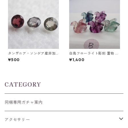
タンザニア・ソンゲア産非加
白鳥フローライト彫刻 置物 4
熱サファイア ラウンドカット
g前後 高さ15mm前後
¥500
¥1,400
ルース 0.1ct前後 3mm前後
CATEGORY
同梱専用ガチャ案内
アクセサリー