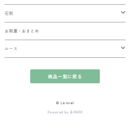
ペンダントトップ
石別
ブローチ
アイオライト
お取置・おまとめ
チャーム
アウイナイト
ルース
ピアス/イヤリング
アキシナイト
ファセットカット
商品一覧に戻る
ブレスレット
アクアマリン
カボションカット
アゲート・瑪瑙
原石
© Le miel
Powered by
アズライト
ビーズ