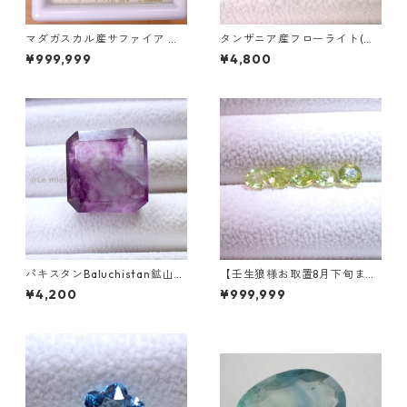
マダガスカル産サファイア ル
タンザニア産フローライト(蛍
ース 9個組 2.4～2.5mm
光) ペアシェイプカットルース
¥999,999
¥4,800
5.46ct 13.8mm*10.8mm*7.0
mm
パキスタンBaluchistan鉱山産
【壬生狼様お取置8月下旬ま
フローライト スクエアカット
で】マダガスカル産スフェー
¥4,200
¥999,999
ルース 34.4ct 20 x 19.6 x 11
ン ラウンドカットルース 0.45
mm
ct前後 4.5mm