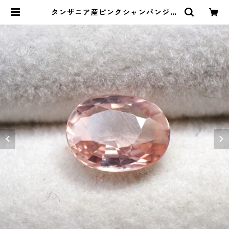
タンザニア産ピンクシャンパンジル
コン(蛍光) オーバルカットルース 1.
3ct 7.2mm*5.7mm*2.8mm | Le
miel