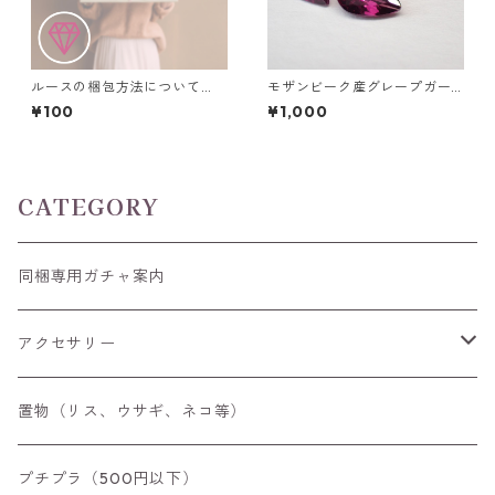
ルースの梱包方法について
モザンビーク産グレープガー
（ルースケース利用の追加料
ネット ペアシェイプカットル
¥100
¥1,000
金）
ース 0.4ct前後 6mm*4mm前
後
CATEGORY
同梱専用ガチャ案内
アクセサリー
空枠
置物（リス、ウサギ、ネコ等）
リング
プチプラ（500円以下）