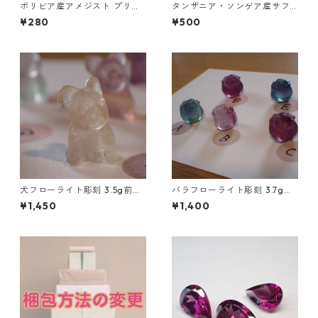
ボリビア産アメジスト プリン
タンザニア・ソンゲア産サフ
セスカットルース 0.25ct前後
ァイアペア ラウンドカボショ
¥280
¥500
4mm前後
ン 0.15ct前後 3mm前後
犬フローライト彫刻 3.5g前後
バラフローライト彫刻 3.7g前
高さ17mm前後
後 高さ13mm前後
¥1,450
¥1,400