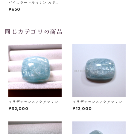
バイカラートルマリン カボシ
ョンルース 0.75ct 6.9mm*5.
¥650
0mm*2.6mm
同じカテゴリの商品
イリデッセンスアクアマリン 1
イリデッセンスアクアマリン
27.5ct 32.0mm*29.0mm*15.
49.3ct 28.2mm*20.8mm*9.9
¥32,000
¥12,000
7mm
mm