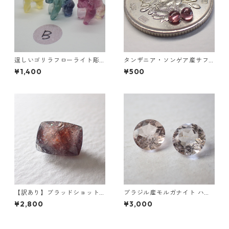
逞しいゴリラフローライト彫
タンザニア・ソンゲア産サフ
刻 置物 3.5g前後 高さ15mm前
ァイアペア ラウンドカボショ
¥1,400
¥500
後
ン 0.15ct前後 3mm前後
【訳あり】ブラッドショット
ブラジル産モルガナイト ハー
アイオライト 3.25ct 11.0mm*
トカット(5mm)/ラウンドカッ
¥2,800
¥3,000
8.25mm*5.0mm
トルース(6mm)