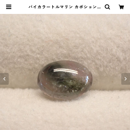
バイカラートルマリン カボションル
ース 0.75ct 6.9mm*5.0mm*2.6
mm | Le miel