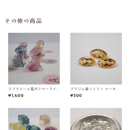
4.8mm
その他の商品
ラブラドール風犬フローライ
ブラジル産シトリン マーキス
ト彫刻 A~E 2.8g前後 高さ18.8
カットルース 5mm*2.5mm
¥1,400
¥300
mm前後