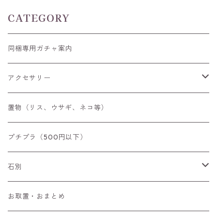
CATEGORY
同梱専用ガチャ案内
アクセサリー
空枠
置物（リス、ウサギ、ネコ等）
リング
プチプラ（500円以下）
ペンダントトップ
石別
ブローチ
アイオライト
お取置・おまとめ