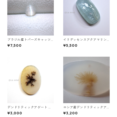
ブラジル産トパーズキャッツ
イリデッセンスアクアマリン 2
アイ ラウンドカボションルー
1.9ct 24.7mm*12.9mm*7.9m
¥7,500
¥5,500
ス 1.6ct 6.4mm*4.3mm
m
デンドリティックアゲート ル
ロシア産デンドリティックア
ース 5.2ct 20.2mm*14.2mm
ゲート ラウンドスライスルー
¥3,000
¥3,200
*1.7mm
ス 52.3ct 27.5mm*39.8mm*