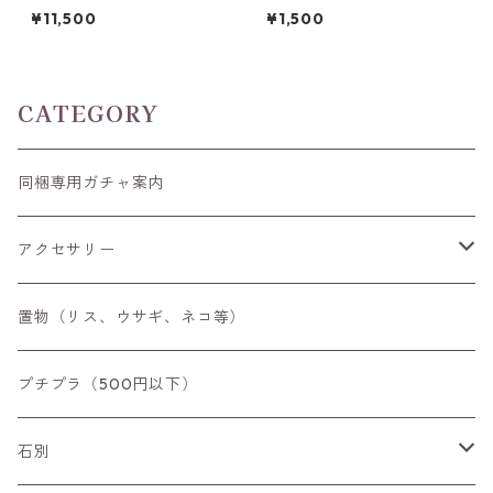
9号/11号
トーンガチャ 6x4mm前後 0.
¥11,500
¥1,500
4ct前後
CATEGORY
同梱専用ガチャ案内
アクセサリー
空枠
置物（リス、ウサギ、ネコ等）
リング
プチプラ（500円以下）
ペンダントトップ
石別