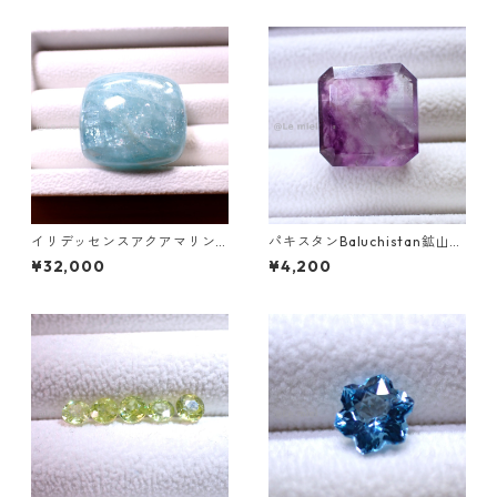
mm
イリデッセンスアクアマリン 1
パキスタンBaluchistan鉱山産
27.5ct 32.0mm*29.0mm*15.
フローライト スクエアカット
¥32,000
¥4,200
7mm
ルース 34.4ct 20 x 19.6 x 11
mm