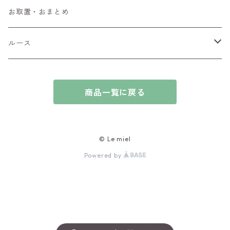
ブローチ
アイオライト
お取置・おまとめ
チャーム
アウイナイト
ルース
ピアス/イヤリング
アキシナイト
ファセットカット
商品一覧に戻る
ブレスレット
アクアマリン
カボションカット
アゲート・瑪瑙
原石
© Le miel
Powered by
アズライト
ビーズ
アパタイト