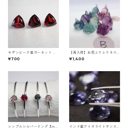
モザンビーク産ガーネット ト
【再入荷】お尻ふりふりネコ
リリアントカットルース 0.9ct
フローライト彫刻 3g前後 15m
¥700
¥1,400
前後 6mm*6mm前後
m*10.5mm*17.5mm前後
シンプルシルバーリング 3ｍｍ
インド産アイオライトサンス