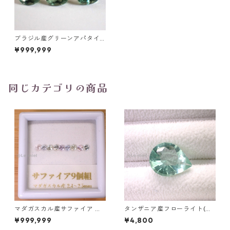
ブラジル産グリーンアパタイ
ト オーバルカットルース 0.4c
¥999,999
t前後 6mm*4mm前後
同じカテゴリの商品
マダガスカル産サファイア ル
タンザニア産フローライト(蛍
ース 9個組 2.4～2.5mm
光) ペアシェイプカットルース
¥999,999
¥4,800
5.46ct 13.8mm*10.8mm*7.0