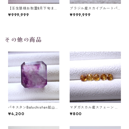
【壬生狼様お取置8月下旬ま
ブラジル産スカイブルートパ
で】マダガスカル産スフェー
ーズ スノーフレークカットル
¥999,999
¥999,999
ン ラウンドカットルース 0.45
ース 1.5ct 7.0mm*7.0mm*4.
ct前後 4.5mm
5mm
その他の商品
パキスタンBaluchistan鉱山産
マダガスカル産スフェーン ラ
フローライト スクエアカット
ウンドカットルース 0.45ct前
¥4,200
¥800
ルース 34.4ct 20 x 19.6 x 11
後 4.5mm
mm