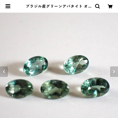
ブラジル産グリーンアパタイト オー
バルカットルース 0.4ct前後 6mm
*4mm前後 | Le miel