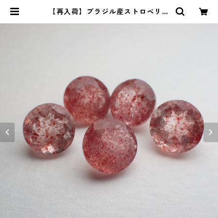
【再入荷】ブラジル産ストロベリー
クオーツ ラウンドカットルース 1.8
ct前後 8mm前後 | Le miel