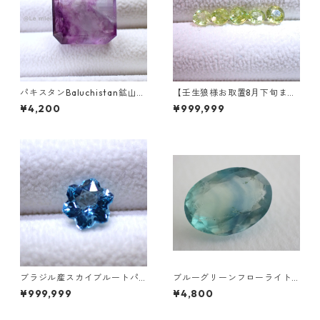
パキスタンBaluchistan鉱山産
【壬生狼様お取置8月下旬ま
フローライト スクエアカット
で】マダガスカル産スフェー
¥4,200
¥999,999
ルース 34.4ct 20 x 19.6 x 11
ン ラウンドカットルース 0.45
mm
ct前後 4.5mm
ブラジル産スカイブルートパ
ブルーグリーンフローライト
ーズ スノーフレークカットル
オーバルカットルース 10.2ct
¥999,999
¥4,800
ース 1.5ct 7.0mm*7.0mm*4.
15.4mm*11.1mm*8.0mm
5mm