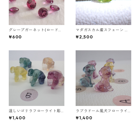
グレープガーネット(ロードラ
マダガスカル産スフェーン オ
イトガーネット) ラウンドカッ
ーバルカットルース 0.86ct 6.
¥600
¥2,500
トルース 0.1ct前後 直径3mm
7mm*4.8mm*2.8mm
前後
逞しいゴリラフローライト彫
ラブラドール風犬フローライ
刻 置物 3.5g前後 高さ15mm前
ト彫刻 A~E 2.8g前後 高さ18.8
¥1,400
¥1,400
後
mm前後