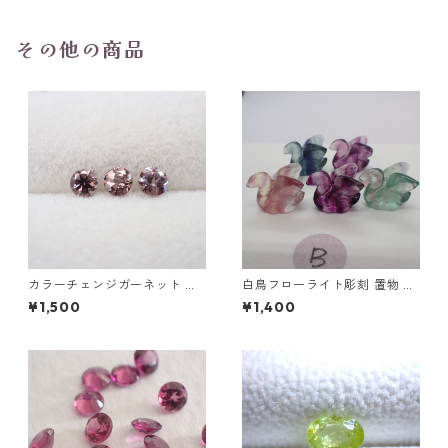
その他の商品
カラーチェンジガーネット ラ
白鳥フローライト彫刻 置物 4
ウンドカットルース 0.13ct前
g前後 高さ15mm前後
¥1,500
¥1,400
後 3mm前後