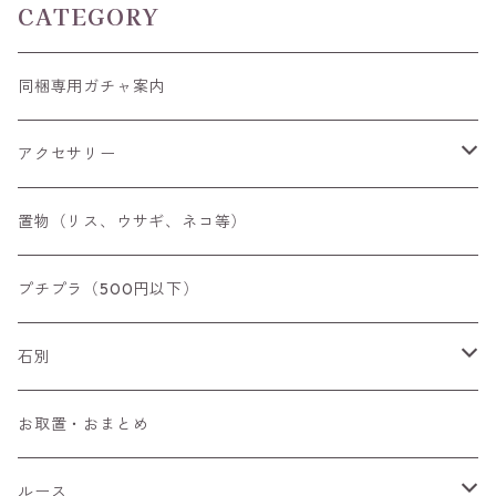
CATEGORY
同梱専用ガチャ案内
アクセサリー
空枠
置物（リス、ウサギ、ネコ等）
リング
プチプラ（500円以下）
ペンダントトップ
石別
ブローチ
アイオライト
お取置・おまとめ
チャーム
アウイナイト
ルース