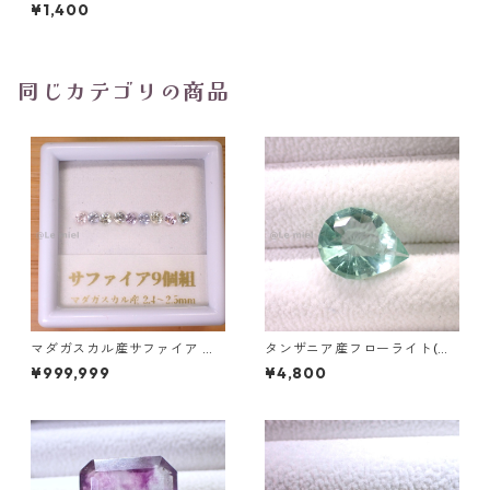
ベリークオーツ ラウンドカッ
¥1,400
トルース 1.8ct前後 8mm前後
同じカテゴリの商品
マダガスカル産サファイア ル
タンザニア産フローライト(蛍
ース 9個組 2.4～2.5mm
光) ペアシェイプカットルース
¥999,999
¥4,800
5.46ct 13.8mm*10.8mm*7.0
mm