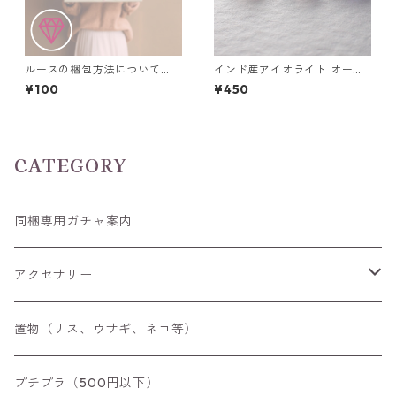
ルースの梱包方法について
インド産アイオライト オーバ
（ルースケース利用の追加料
ルカボション0.65ct前後 6m
¥100
¥450
金）
m*4mm前後
CATEGORY
同梱専用ガチャ案内
アクセサリー
空枠
置物（リス、ウサギ、ネコ等）
リング
プチプラ（500円以下）