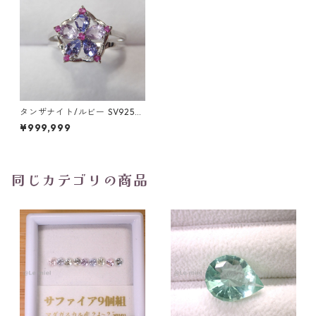
タンザナイト/ルビー SV925/
WGメッキリング 2.3g 10号/4
¥999,999
x3mm
同じカテゴリの商品