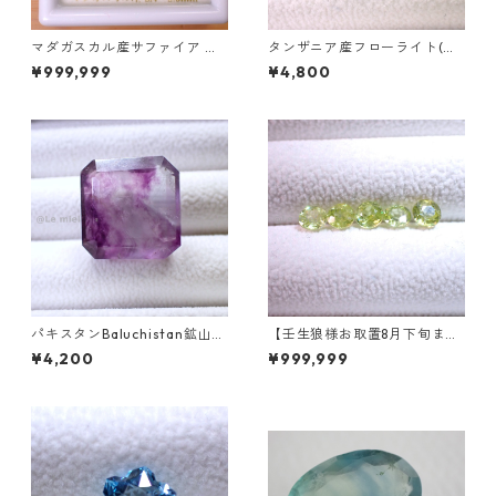
マダガスカル産サファイア ル
タンザニア産フローライト(蛍
ース 9個組 2.4～2.5mm
光) ペアシェイプカットルース
¥999,999
¥4,800
5.46ct 13.8mm*10.8mm*7.0
mm
パキスタンBaluchistan鉱山産
【壬生狼様お取置8月下旬ま
フローライト スクエアカット
で】マダガスカル産スフェー
¥4,200
¥999,999
ルース 34.4ct 20 x 19.6 x 11
ン ラウンドカットルース 0.45
mm
ct前後 4.5mm