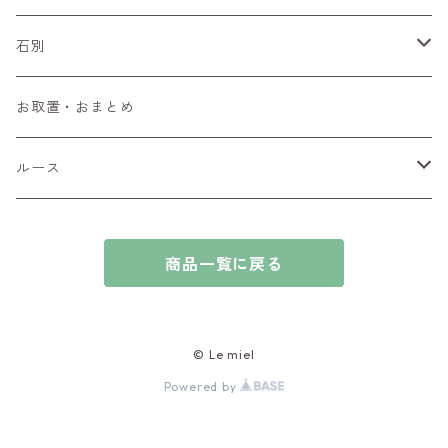
ペンダントトップ
石別
ブローチ
アイオライト
お取置・おまとめ
チャーム
アウイナイト
ルース
ピアス/イヤリング
アキシナイト
ファセットカット
商品一覧に戻る
ブレスレット
アクアマリン
カボションカット
アゲート・瑪瑙
原石
© Le miel
Powered by
アズライト
ビーズ