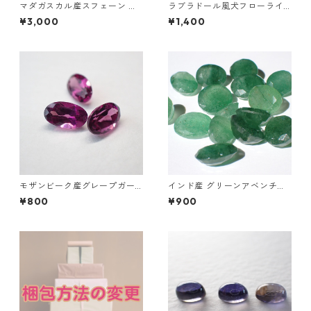
マダガスカル産スフェーン オ
ラブラドール風犬フローライ
ーバルカットルース 1.03ct 6.
ト彫刻 A~E 2.8g前後 高さ18.8
¥3,000
¥1,400
3mm*5.3mm*3.6mm
mm前後
モザンビーク産グレープガー
インド産 グリーンアベンチュ
ネット オーバルカットルース
リン（グリーンストロベリー
¥800
¥900
0.3ct前後 5 mm*3mm前後
クオーツ）4ctUP