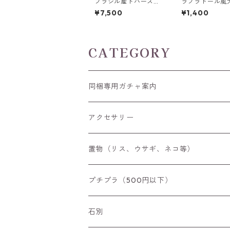
ブラジル産トパーズキ
ラブラドール風
ャッツアイ ラウンドカ
ーライト彫刻 A~E
¥7,500
¥1,400
ボションルース 1.6ct
g前後 高さ18.8
6.4mm*4.3mm
後
CATEGORY
同梱専用ガチャ案内
アクセサリー
空枠
置物（リス、ウサギ、ネコ等）
リング
プチプラ（500円以下）
ペンダントトップ
石別