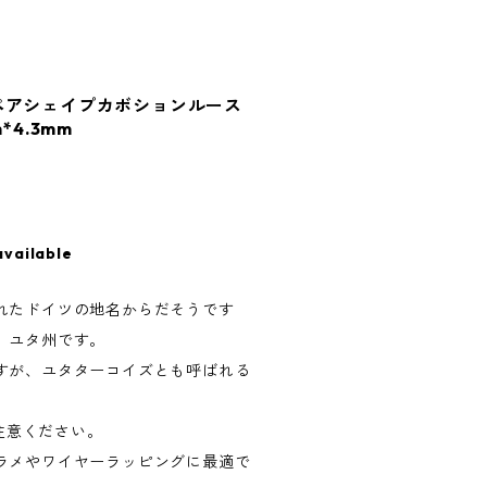
ペアシェイプカボションルース
m*4.3mm
available
れたドイツの地名からだそうです
、ユタ州です。
すが、ユタターコイズとも呼ばれる
ご注意ください。
ラメやワイヤーラッピングに最適で