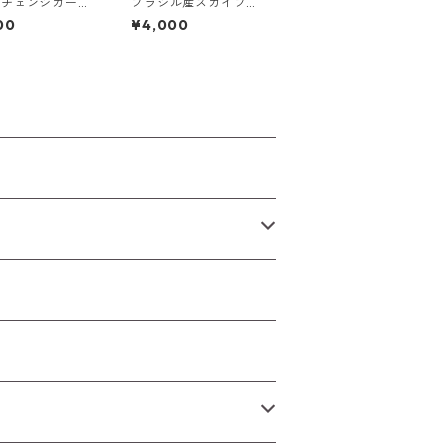
ーチェンジガーネ
ブラジル産スカイブル
ラウンドカットル
ートパーズ フラワーカ
00
¥4,000
.13ct前後 3mm
ットルース 3.4ct 9.0
mm*9.0mm*6.0mm