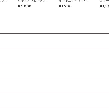
犬フロ
パキスタン産アクアマ
インド産アイオライト
カラ
 2.8
リン 原石
サンストーンガチャ 6
ット 
¥3,000
¥1,500
¥1,5
mm前
x4mm前後 0.4ct前後
ース 0
前後