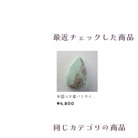
最近チェックした商品
米国ユタ産バリサイト
ペアシェイプカボショ
¥4,800
ンルース 8.7ct 20.6m
m*13.2mm*4.3mm
同じカテゴリの商品