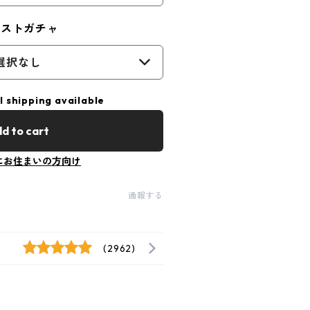
ジストガチャ
選択なし
l shipping available
d to cart
にお住まいの方向け
通報する
(2962)