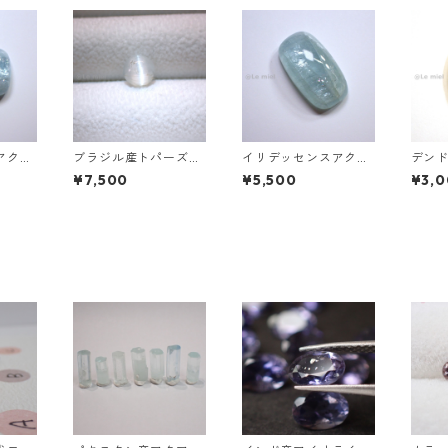
アクア
ブラジル産トパーズキ
イリデッセンスアクア
デン
8.2m
ャッツアイ ラウンドカ
マリン 21.9ct 24.7mm
ート ル
¥7,500
¥5,500
¥3,
9mm
ボションルース 1.6ct
*12.9mm*7.9mm
2mm*
6.4mm*4.3mm