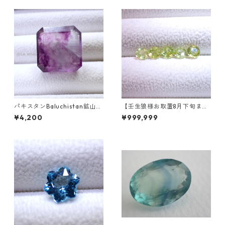
パキスタンBaluchistan鉱山産
【壬生狼様お取置8月下旬ま
フローライト スクエアカット
で】マダガスカル産スフェー
¥4,200
¥999,999
ルース 34.4ct 20 x 19.6 x 11
ン ラウンドカットルース 0.45
mm
ct前後 4.5mm