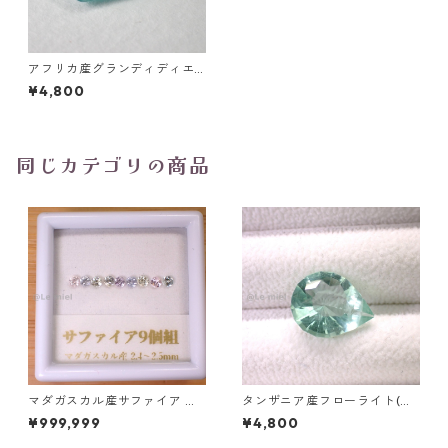
アフリカ産グランディディエ
ライト ファンシーカットルー
¥4,800
ス 1.9ct 9.3mm*7.5mm*4.2m
m
同じカテゴリの商品
マダガスカル産サファイア ル
タンザニア産フローライト(蛍
ース 9個組 2.4～2.5mm
光) ペアシェイプカットルース
¥999,999
¥4,800
5.46ct 13.8mm*10.8mm*7.0
mm