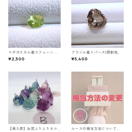
マダガスカル産スフェーン オ
ブラジル産トパーズ(照射処理)
ーバルカットルース 0.93ct 6.
ハートシェイプカットルース
¥2,500
¥5,400
3mm*4.7mm*3.7mm
9.4ct 13.5mm*12.3mm*8.0m
m
【再入荷】お尻ふりふりネコ
ルースの梱包方法について