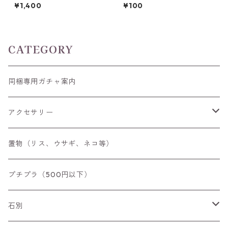
フローライト彫刻 3g前後 15m
（ルースケース利用の追加料
¥1,400
¥100
m*10.5mm*17.5mm前後
金）
CATEGORY
同梱専用ガチャ案内
アクセサリー
空枠
置物（リス、ウサギ、ネコ等）
リング
プチプラ（500円以下）
ペンダントトップ
石別