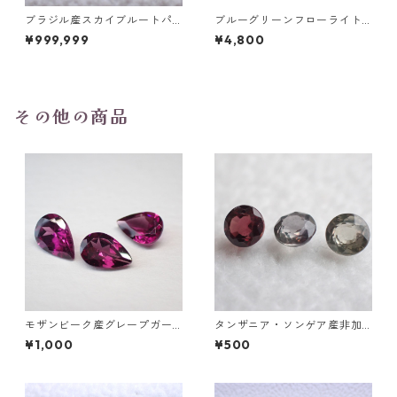
ブラジル産スカイブルートパ
ブルーグリーンフローライト
ーズ スノーフレークカットル
オーバルカットルース 10.2ct
¥999,999
¥4,800
ース 1.5ct 7.0mm*7.0mm*4.
15.4mm*11.1mm*8.0mm
5mm
その他の商品
モザンビーク産グレープガー
タンザニア・ソンゲア産非加
ネット ペアシェイプカットル
熱サファイア ラウンドカット
¥1,000
¥500
ース 0.4ct前後 6mm*4mm前
ルース 0.1ct前後 3mm前後
後