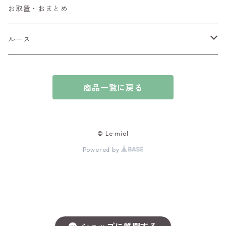
ブローチ
アイオライト
お取置・おまとめ
チャーム
アウイナイト
ルース
ピアス/イヤリング
アキシナイト
ファセットカット
商品一覧に戻る
ブレスレット
アクアマリン
カボションカット
アゲート・瑪瑙
原石
© Le miel
Powered by
アズライト
ビーズ
アパタイト
アフガナイト