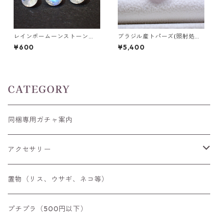
レインボームーンストーン
ブラジル産トパーズ(照射処理)
（アンデシン/ホワイトラブラ
ハートシェイプカットルース
¥600
¥5,400
ドライト）0.25ct前後 4.0m
9.4ct 13.5mm*12.3mm*8.0m
m ラウンドカットルース
m
CATEGORY
同梱専用ガチャ案内
アクセサリー
空枠
置物（リス、ウサギ、ネコ等）
リング
プチプラ（500円以下）