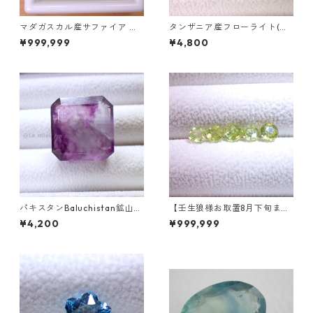
マダガスカル産サファイア ル
タンザニア産フローライト(蛍
ース 9個組 2.4～2.5mm
光) ペアシェイプカットルース
¥999,999
¥4,800
5.46ct 13.8mm*10.8mm*7.0
mm
パキスタンBaluchistan鉱山産
【壬生狼様お取置8月下旬ま
フローライト スクエアカット
で】マダガスカル産スフェー
¥4,200
¥999,999
ルース 34.4ct 20 x 19.6 x 11
ン ラウンドカットルース 0.45
mm
ct前後 4.5mm