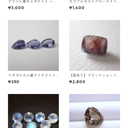
ブラジル産モルガナイト ハー
カラフルカエルフローライト
トカット(5mm)/ラウンドカッ
彫刻 置物 4.7g前後 高さ14m
¥3,000
¥1,400
トルース(6mm)
m前後
マダガスカル産アイオライト
【訳あり】ブラッドショット
0.1ct前後 6mm*4mm前後
アイオライト 3.25ct 11.0mm*
¥250
¥2,800
8.25mm*5.0mm