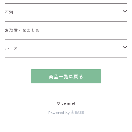
ペンダントトップ
石別
ブローチ
アイオライト
お取置・おまとめ
チャーム
アウイナイト
ルース
ピアス/イヤリング
アキシナイト
ファセットカット
商品一覧に戻る
ブレスレット
アクアマリン
カボションカット
アゲート・瑪瑙
原石
© Le miel
Powered by
アズライト
ビーズ