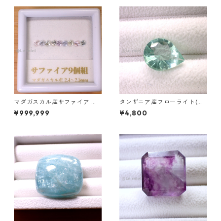
マダガスカル産サファイア ル
タンザニア産フローライト(蛍
ース 9個組 2.4～2.5mm
光) ペアシェイプカットルース
¥999,999
¥4,800
5.46ct 13.8mm*10.8mm*7.0
mm