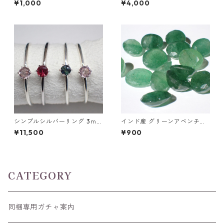
¥1,000
¥4,000
ース 0.4ct前後 6mm*4mm前
4ct 9.0mm*9.0mm*6.0mm
後
シンプルシルバーリング 3ｍｍ
インド産 グリーンアベンチュ
9号/11号
リン（グリーンストロベリー
¥11,500
¥900
クオーツ）4ctUP
CATEGORY
同梱専用ガチャ案内