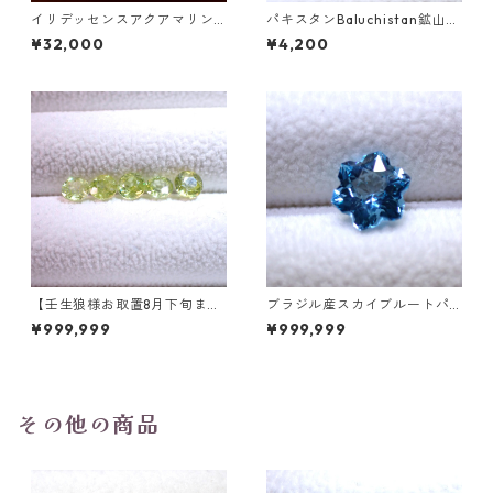
イリデッセンスアクアマリン 1
パキスタンBaluchistan鉱山産
27.5ct 32.0mm*29.0mm*15.
フローライト スクエアカット
¥32,000
¥4,200
7mm
ルース 34.4ct 20 x 19.6 x 11
mm
【壬生狼様お取置8月下旬ま
ブラジル産スカイブルートパ
で】マダガスカル産スフェー
ーズ スノーフレークカットル
¥999,999
¥999,999
ン ラウンドカットルース 0.45
ース 1.5ct 7.0mm*7.0mm*4.
ct前後 4.5mm
5mm
その他の商品