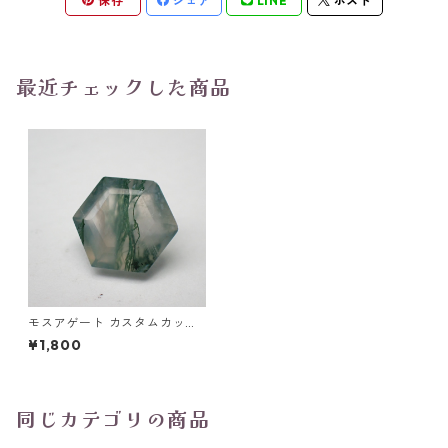
保存
シェア
LINE
ポスト
最近チェックした商品
モスアゲート カスタムカット
ルース 1.9ct 8.9mm97.9mm*
¥1,800
4.7mm
同じカテゴリの商品