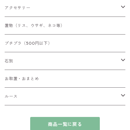
アクセサリー
空枠
置物（リス、ウサギ、ネコ等）
リング
プチプラ（500円以下）
ペンダントトップ
石別
ブローチ
アイオライト
お取置・おまとめ
チャーム
アウイナイト
ルース
ピアス/イヤリング
アキシナイト
ファセットカット
商品一覧に戻る