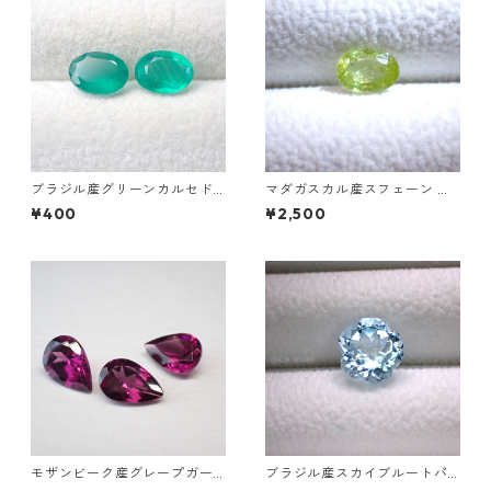
ブラジル産グリーンカルセド
マダガスカル産スフェーン オ
ニー オーバルカットルース 0.
ーバルカットルース 0.86ct 6.
¥400
¥2,500
5ct前後 7mmx5mm前後
7mm*4.8mm*2.8mm
モザンビーク産グレープガー
ブラジル産スカイブルートパ
ネット ペアシェイプカットル
ーズ フラワーカットルース 3.