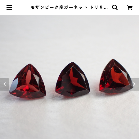
モザンビーク産ガーネット トリリア
ントカットルース 0.9ct前後 6mm*
6mm前後 | Le miel