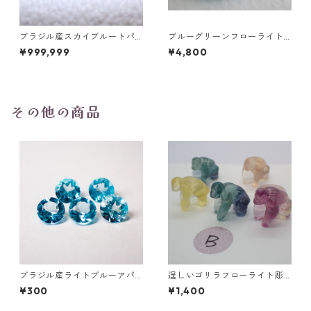
ブラジル産スカイブルートパ
ブルーグリーンフローライト
ーズ スノーフレークカットル
オーバルカットルース 10.2ct
¥999,999
¥4,800
ース 1.5ct 7.0mm*7.0mm*4.
15.4mm*11.1mm*8.0mm
5mm
その他の商品
ブラジル産ライトブルーアパ
逞しいゴリラフローライト彫
タイト ラウンドカットルース
刻 置物 3.5g前後 高さ15mm前
¥300
¥1,400
直径3.5mm 前後
後