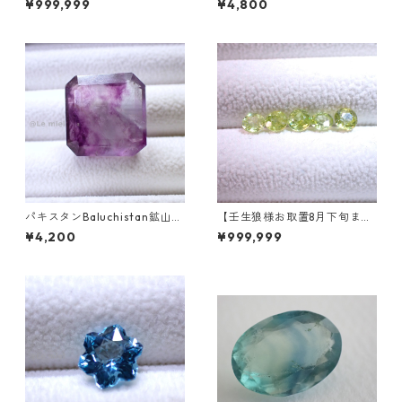
¥999,999
¥4,800
5.46ct 13.8mm*10.8mm*7.0
mm
パキスタンBaluchistan鉱山産
【壬生狼様お取置8月下旬ま
フローライト スクエアカット
で】マダガスカル産スフェー
¥4,200
¥999,999
ルース 34.4ct 20 x 19.6 x 11
ン ラウンドカットルース 0.45
mm
ct前後 4.5mm