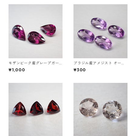
モザンビーク産グレープガー
ブラジル産アメジスト オーバ
ネット ペアシェイプカットル
ルカットルース 0.2ct前後 5m
¥1,000
¥300
ース 0.4ct前後 6mm*4mm前
m*3mm前後
後