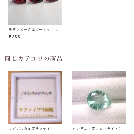
モザンビーク産ガーネット ト
リリアントカットルース 0.9ct
¥700
前後 6mm*6mm前後
同じカテゴリの商品
マダガスカル産サファイア ル
タンザニア産フローライト(蛍
ース 9個組 2.4～2.5mm
光) ペアシェイプカットルース