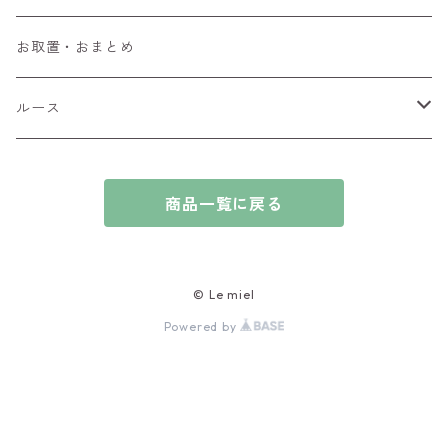
ブローチ
アイオライト
お取置・おまとめ
チャーム
アウイナイト
ルース
ピアス/イヤリング
アキシナイト
ファセットカット
商品一覧に戻る
ブレスレット
アクアマリン
カボションカット
アゲート・瑪瑙
原石
© Le miel
Powered by
アズライト
ビーズ
アパタイト