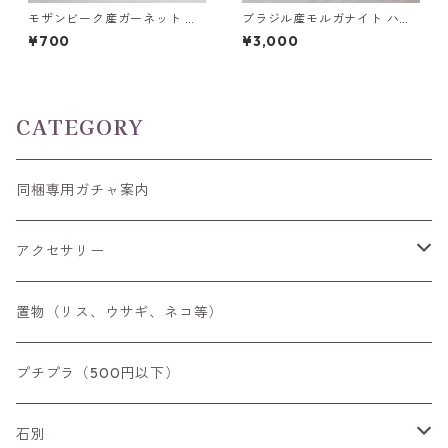
モザンビーク産ガーネット ト
ブラジル産モルガナイト ハー
リリアントカットルース 0.9ct
トカット(5mm)/ラウンドカッ
¥700
¥3,000
前後 6mm*6mm前後
トルース(6mm)
CATEGORY
同梱専用ガチャ案内
アクセサリー
空枠
置物（リス、ウサギ、ネコ等）
リング
プチプラ（500円以下）
ペンダントトップ
石別