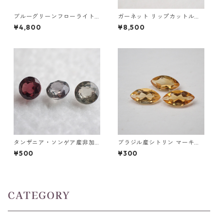
ブルーグリーンフローライト
ガーネット リップカットルー
オーバルカットルース 10.2ct
ス 2.0ct 12mm*6mm*4mm
¥4,800
¥8,500
15.4mm*11.1mm*8.0mm
タンザニア・ソンゲア産非加
ブラジル産シトリン マーキス
熱サファイア ラウンドカット
カットルース 5mm*2.5mm
¥500
¥300
ルース 0.1ct前後 3mm前後
CATEGORY