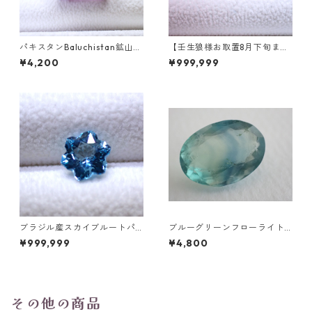
パキスタンBaluchistan鉱山産
【壬生狼様お取置8月下旬ま
フローライト スクエアカット
で】マダガスカル産スフェー
¥4,200
¥999,999
ルース 34.4ct 20 x 19.6 x 11
ン ラウンドカットルース 0.45
mm
ct前後 4.5mm
ブラジル産スカイブルートパ
ブルーグリーンフローライト
ーズ スノーフレークカットル
オーバルカットルース 10.2ct
¥999,999
¥4,800
ース 1.5ct 7.0mm*7.0mm*4.
15.4mm*11.1mm*8.0mm
5mm
その他の商品