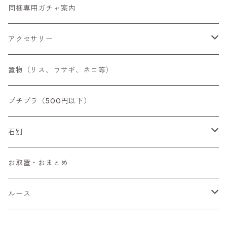
同梱専用ガチャ案内
アクセサリー
空枠
置物（リス、ウサギ、ネコ等）
リング
プチプラ（500円以下）
ペンダントトップ
石別
ブローチ
アイオライト
お取置・おまとめ
チャーム
アウイナイト
ルース
ピアス/イヤリング
アキシナイト
ファセットカット