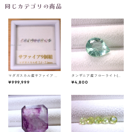
同じカテゴリの商品
マダガスカル産サファイア ル
タンザニア産フローライト(蛍
ース 9個組 2.4～2.5mm
光) ペアシェイプカットルース
¥999,999
¥4,800
5.46ct 13.8mm*10.8mm*7.0
mm