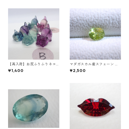
【再入荷】お尻ふりふりネコ
マダガスカル産スフェーン オ
フローライト彫刻 3g前後 15m
ーバルカットルース 0.93ct 6.
¥1,400
¥2,500
m*10.5mm*17.5mm前後
3mm*4.7mm*3.7mm