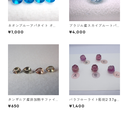
ネオンブルーアパタイト オー
ブラジル産スカイブルートパ
バルカット 0.15ct前後 4x3m
ーズ フラワーカットルース 3.
¥1,000
¥4,000
m
4ct 9.0mm*9.0mm*6.0mm
タンザニア産非加熱サファイ
バラフローライト彫刻2 3.7g
ア ペアシェイプカットルース
前後 高さ13mm前後
¥650
¥1,400
0.2ct前後 4mm*3mm前後