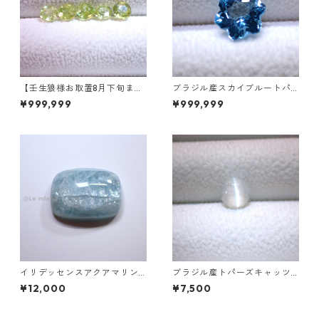
【壬生狼様お取置8月下旬ま
ブラジル産スカイブルートパ
で】マダガスカル産スフェー
ーズ スノーフレークカットル
¥999,999
¥999,999
ン ラウンドカットルース 0.45
ース 1.5ct 7.0mm*7.0mm*4.
ct前後 4.5mm
5mm
イリデッセンスアクアマリン
ブラジル産トパーズキャッツ
49.3ct 28.2mm*20.8mm*9.9
アイ ラウンドカボションルー
¥12,000
¥7,500
mm
ス 1.6ct 6.4mm*4.3mm