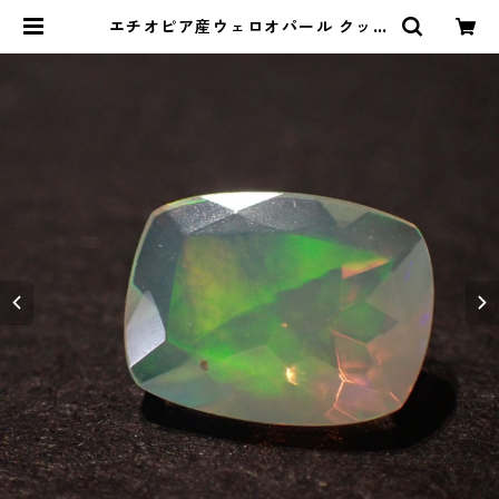
エチオピア産ウェロオパール クッシ
ョンカットルース 0.99ct 8.9mm*
6.8mm*4.0mm | Le miel