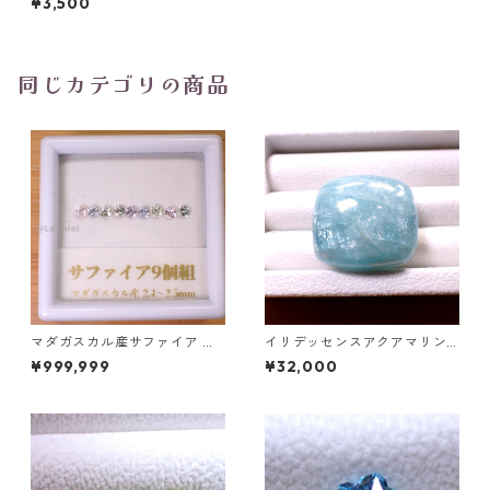
¥3,500
ct 8.9mm*6.8mm*4.0mm
同じカテゴリの商品
マダガスカル産サファイア ル
イリデッセンスアクアマリン 1
ース 9個組 2.4～2.5mm
27.5ct 32.0mm*29.0mm*15.
¥999,999
¥32,000
7mm