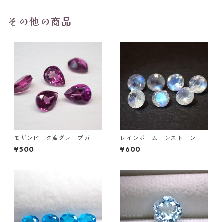
その他の商品
モザンビーク産グレープガー
レインボームーンストーン
ネット ペアシェイプカットル
（アンデシン/ホワイトラブラ
¥500
¥600
ース 0.2ct前後 4mm*3mm前
ドライト）0.25ct前後 4.0m
後
m ラウンドカットルース