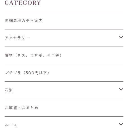
CATEGORY
同梱専用ガチャ案内
アクセサリー
空枠
置物（リス、ウサギ、ネコ等）
リング
プチプラ（500円以下）
ペンダントトップ
石別
ブローチ
アイオライト
お取置・おまとめ
チャーム
アウイナイト
ルース