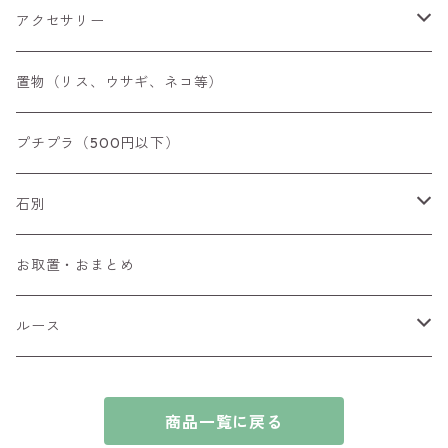
アクセサリー
空枠
置物（リス、ウサギ、ネコ等）
リング
プチプラ（500円以下）
ペンダントトップ
石別
ブローチ
アイオライト
お取置・おまとめ
チャーム
アウイナイト
ルース
ピアス/イヤリング
アキシナイト
ファセットカット
商品一覧に戻る
ブレスレット
アクアマリン
カボションカット