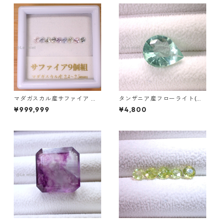
マダガスカル産サファイア ル
タンザニア産フローライト(蛍
ース 9個組 2.4～2.5mm
光) ペアシェイプカットルース
¥999,999
¥4,800
5.46ct 13.8mm*10.8mm*7.0
mm