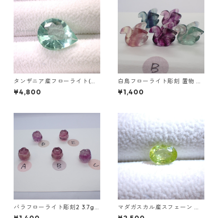
タンザニア産フローライト(蛍
白鳥フローライト彫刻 置物 4
光) ペアシェイプカットルース
g前後 高さ15mm前後
¥4,800
¥1,400
5.46ct 13.8mm*10.8mm*7.0
mm
バラフローライト彫刻2 3.7g
マダガスカル産スフェーン オ
前後 高さ13mm前後
ーバルカットルース 0.86ct 6.