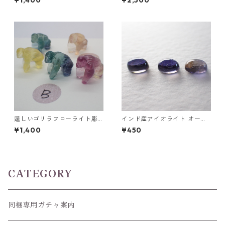
¥1,400
¥2,500
7mm*4.8mm*2.8mm
逞しいゴリラフローライト彫
インド産アイオライト オーバ
刻 置物 3.5g前後 高さ15mm前
ルカボション0.65ct前後 6m
¥1,400
¥450
後
m*4mm前後
CATEGORY
同梱専用ガチャ案内