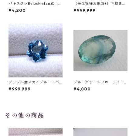
パキスタンBaluchistan鉱山産
【壬生狼様お取置8月下旬ま
フローライト スクエアカット
で】マダガスカル産スフェー
¥4,200
¥999,999
ルース 34.4ct 20 x 19.6 x 11
ン ラウンドカットルース 0.45
mm
ct前後 4.5mm
ブラジル産スカイブルートパ
ブルーグリーンフローライト
ーズ スノーフレークカットル
オーバルカットルース 10.2ct
¥999,999
¥4,800
ース 1.5ct 7.0mm*7.0mm*4.
15.4mm*11.1mm*8.0mm
5mm
その他の商品