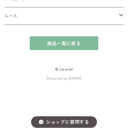
チャーム
アウイナイト
ルース
ピアス/イヤリング
アキシナイト
ファセットカット
商品一覧に戻る
ブレスレット
アクアマリン
カボションカット
アゲート・瑪瑙
原石
© Le miel
Powered by
アズライト
ビーズ
アパタイト
アフガナイト
ショップに質問する