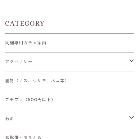
（ニッケルフリー）メッキ リ
ング
CATEGORY
同梱専用ガチャ案内
アクセサリー
空枠
置物（リス、ウサギ、ネコ等）
リング
プチプラ（500円以下）
ペンダントトップ
石別
ブローチ
アイオライト
お取置・おまとめ