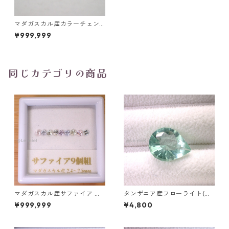
マダガスカル産カラーチェン
ジサファイア マーキスカット
¥999,999
ルース 0.3ct 6.0mm*3.0mm
1.9mm
同じカテゴリの商品
マダガスカル産サファイア ル
タンザニア産フローライト(蛍
ース 9個組 2.4～2.5mm
光) ペアシェイプカットルース
¥999,999
¥4,800
5.46ct 13.8mm*10.8mm*7.0
mm