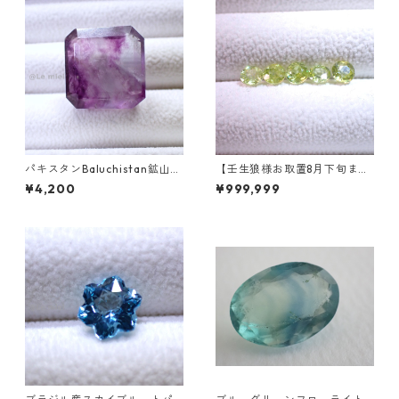
パキスタンBaluchistan鉱山産
【壬生狼様お取置8月下旬ま
フローライト スクエアカット
で】マダガスカル産スフェー
¥4,200
¥999,999
ルース 34.4ct 20 x 19.6 x 11
ン ラウンドカットルース 0.45
mm
ct前後 4.5mm