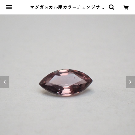
マダガスカル産カラーチェンジサフ
ァイア マーキスカットルース 0.3ct
6.0mm*3.0mm1.9mm | Le miel