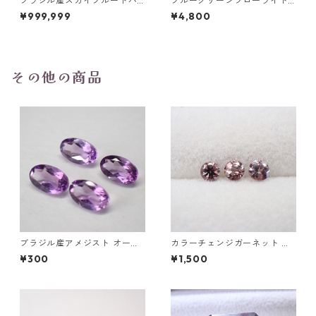
ブラジル産スカイブルートパ
ブルーグリーンフローライト
ーズ スノーフレークカットル
オーバルカットルース 10.2ct
¥999,999
¥4,800
ース 1.5ct 7.0mm*7.0mm*4.
15.4mm*11.1mm*8.0mm
5mm
その他の商品
ブラジル産アメジスト オーバ
カラーチェンジガーネット ラ
ルカットルース 0.2ct前後 5m
ウンドカットルース 0.13ct前
¥300
¥1,500
m*3mm前後
後 3mm前後