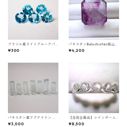
ブラジル産ライトブルーアパ
パキスタンBaluchistan鉱山産
タイト ラウンドカットルース
フローライト スクエアカット
¥300
¥4,200
直径3.5mm 前後
ルース 34.4ct 20 x 19.6 x 11
mm
パキスタン産アクアマリン 原
【当店企画品】レインボーム
石
ーンストーン(ホワイトラブラ
¥3,000
¥8,500
ドライト)5石 SV925/ロジウム