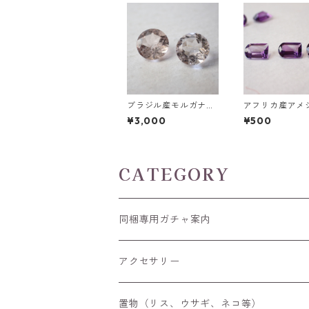
ブラジル産モルガナイ
アフリカ産アメ
ト ハートカット(5m
ファンシーカッ
¥3,000
¥500
m)/ラウンドカットル
ス 0.45ct前後 
ース(6mm)
m*4.0mm前後
CATEGORY
同梱専用ガチャ案内
アクセサリー
空枠
置物（リス、ウサギ、ネコ等）