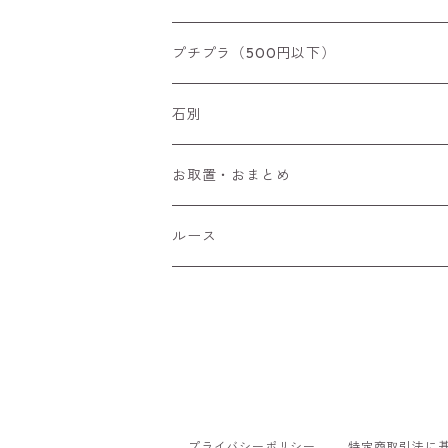
リング
プチプラ（500円以下）
ペンダントトップ
石別
ブローチ
アイオライト
お取置・おまとめ
チャーム
アウイナイト
ルース
ピアス/イヤリング
アキシナイト
ファセットカット
ブレスレット
アクアマリン
カボションカット
アゲート・瑪瑙
原石
プライバシーポリシー
特定商取引法に