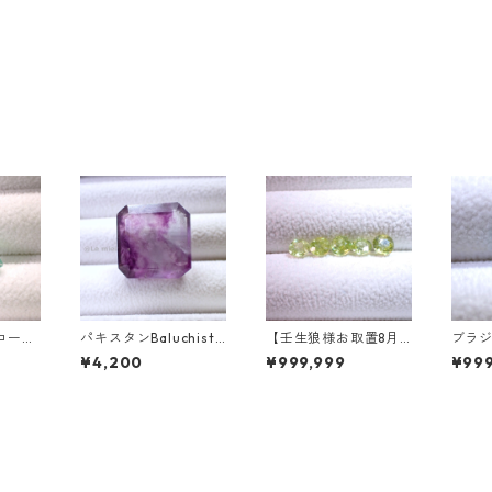
ローラ
パキスタンBaluchista
【壬生狼様お取置8月
ブラ
アシェイ
n鉱山産フローライト
下旬まで】マダガスカ
ートパ
¥4,200
¥999,999
¥999
.46c
スクエアカットルース
ル産スフェーン ラウン
ークカ
mm*7.
34.4ct 20 x 19.6 x 11
ドカットルース 0.45c
t 7.
mm
t前後 4.5mm
mm