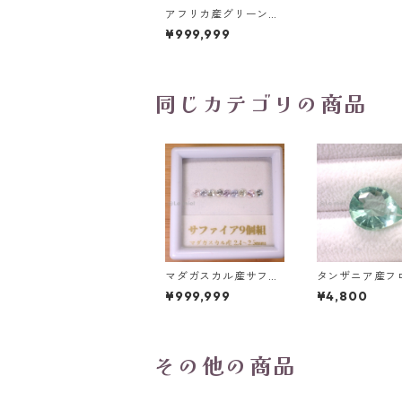
アフリカ産グリーンサ
ファイア ハートシェイ
¥999,999
プカットルース 0.93c
t 7.0*mm6.5mm*2.4
mm
同じカテゴリの商品
マダガスカル産サファ
タンザニア産フ
イア ルース 9個組 2.4
イト(蛍光) ペ
¥999,999
¥4,800
～2.5mm
プカットルース 5
t 13.8mm*10.8
0mm
その他の商品