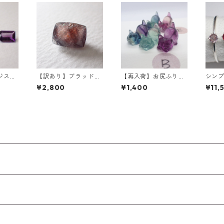
ジスト
【訳あり】ブラッドシ
【再入荷】お尻ふりふ
シン
トルー
ョットアイオライト 3.
りネコフローライト彫
グ 3ｍ
¥2,800
¥1,400
¥11,
6.0m
25ct 11.0mm*8.25m
刻 3g前後 15mm*10.5
m*5.0mm
mm*17.5mm前後