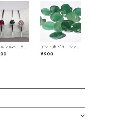
プルシルバーリン
インド産 グリーンアベ
ｍ 9号/11号
ンチュリン（グリーン
500
¥900
ストロベリークオー
ツ）4ctUP