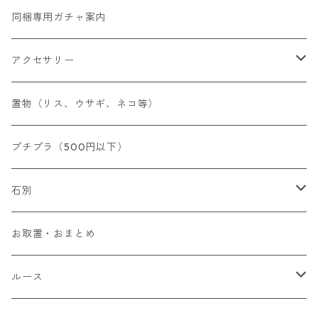
同梱専用ガチャ案内
アクセサリー
空枠
置物（リス、ウサギ、ネコ等）
リング
プチプラ（500円以下）
ペンダントトップ
石別
ブローチ
アイオライト
お取置・おまとめ
チャーム
アウイナイト
ルース