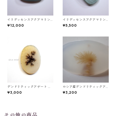
イリデッセンスアクアマリン
イリデッセンスアクアマリン 2
49.3ct 28.2mm*20.8mm*9.9
1.9ct 24.7mm*12.9mm*7.9m
¥12,000
¥5,500
mm
m
デンドリティックアゲート ル
ロシア産デンドリティックア
ース 5.2ct 20.2mm*14.2mm
ゲート ラウンドスライスルー
¥3,000
¥3,200
*1.7mm
ス 52.3ct 27.5mm*39.8mm*
4.8mm
その他の商品