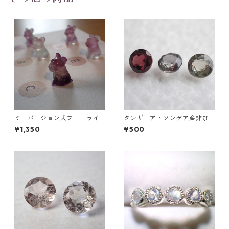
ミニバージョン犬フローライ
タンザニア・ソンゲア産非加
ト彫刻 3g前後 高さ16mm前後
熱サファイア ラウンドカット
¥1,350
¥500
ルース 0.1ct前後 3mm前後