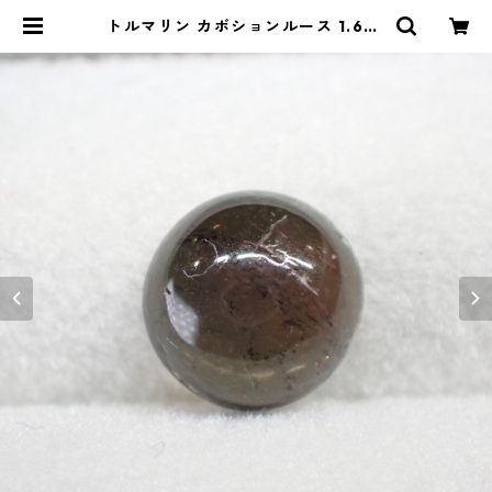
トルマリン カボションルース 1.68c
t 7.5mm*3.5mm | Le miel