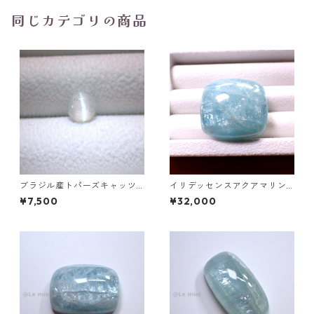
同じカテゴリの商品
ブラジル産トパーズキャッツ
イリデッセンスアクアマリン 1
アイ ラウンドカボションルー
27.5ct 32.0mm*29.0mm*15.
¥7,500
¥32,000
ス 1.6ct 6.4mm*4.3mm
7mm