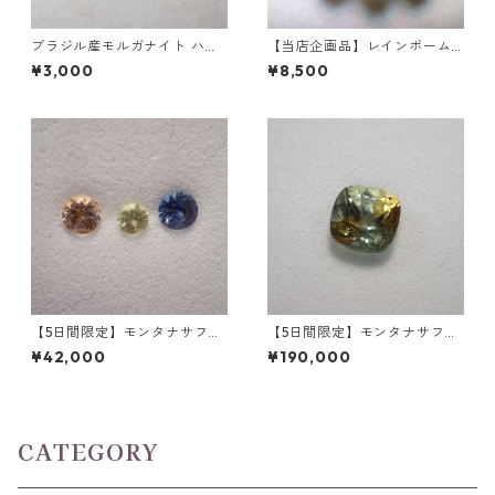
ブラジル産モルガナイト ハー
【当店企画品】レインボーム
トカット(5mm)/ラウンドカッ
ーンストーン(ホワイトラブラ
¥3,000
¥8,500
トルース(6mm)
ドライト)5石 SV925/ロジウム
（ニッケルフリー）メッキ リ
ング
【5日間限定】モンタナサファ
【5日間限定】モンタナサファ
イア 3石セット 合計0.2ct 2.5
イア(非加熱) クッションカッ
¥42,000
¥190,000
mm(最大)
ト 0.74ct 4.7mm*3.8mm パ
ーティーカラー
CATEGORY