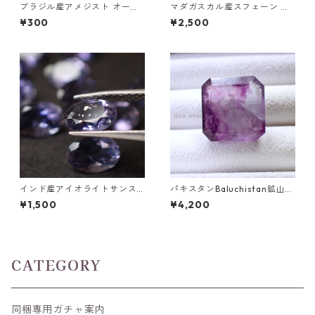
ブラジル産アメジスト オーバ
マダガスカル産スフェーン オ
ルカットルース 0.2ct前後 5m
ーバルカットルース 0.93ct 6.
¥300
¥2,500
m*3mm前後
3mm*4.7mm*3.7mm
インド産アイオライトサンス
パキスタンBaluchistan鉱山産
トーンガチャ 6x4mm前後 0.
フローライト スクエアカット
¥1,500
¥4,200
4ct前後
ルース 34.4ct 20 x 19.6 x 11
mm
CATEGORY
同梱専用ガチャ案内