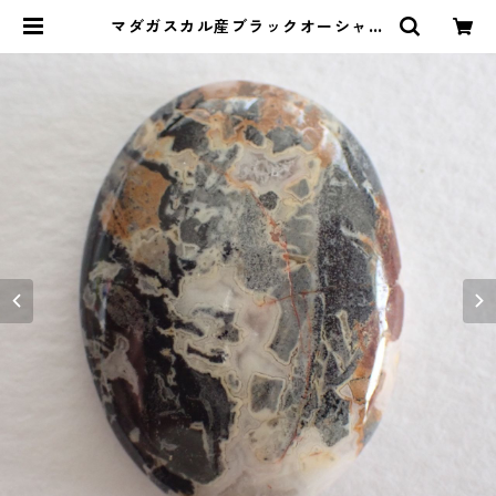
マダガスカル産ブラックオーシャン
ジャスパー オーバルカボションルー
ス 34ct 30mm*22mm*6mm | Le
miel