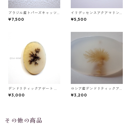
ブラジル産トパーズキャッツ
イリデッセンスアクアマリン 2
アイ ラウンドカボションルー
1.9ct 24.7mm*12.9mm*7.9m
¥7,500
¥5,500
ス 1.6ct 6.4mm*4.3mm
m
デンドリティックアゲート ル
ロシア産デンドリティックア
ース 5.2ct 20.2mm*14.2mm
ゲート ラウンドスライスルー
¥3,000
¥3,200
*1.7mm
ス 52.3ct 27.5mm*39.8mm*
4.8mm
その他の商品