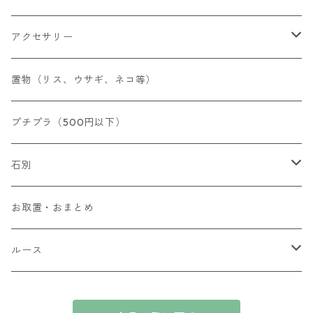
アクセサリー
空枠
置物（リス、ウサギ、ネコ等）
リング
プチプラ（500円以下）
ペンダントトップ
石別
ブローチ
アイオライト
お取置・おまとめ
チャーム
アウイナイト
ルース
ピアス/イヤリング
アキシナイト
ファセットカット