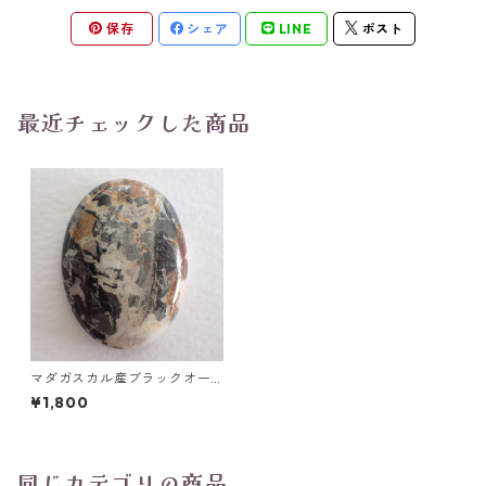
保存
シェア
LINE
ポスト
最近チェックした商品
マダガスカル産ブラックオー
シャンジャスパー オーバルカ
¥1,800
ボションルース 34ct 30mm*
22mm*6mm
同じカテゴリの商品