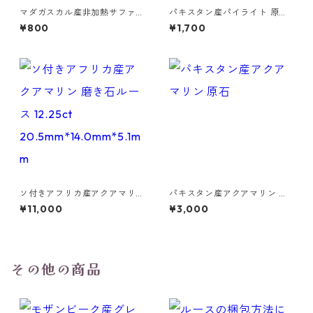
マダガスカル産非加熱サファ
パキスタン産パイライト 原石
イア 原石 1.0ct 6.0mm*5.4m
23g 2.4cmx2.1 cm
¥800
¥1,700
m*3.3mm
ソ付きアフリカ産アクアマリ
パキスタン産アクアマリン 原
ン 磨き石ルース 12.25ct 20.5
石
¥11,000
¥3,000
mm*14.0mm*5.1mm
その他の商品