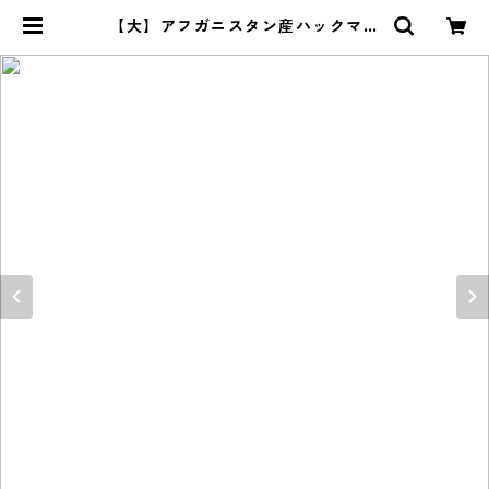
【大】アフガニスタン産ハックマナ
イト(燐光・蛍光・微テネブレッセン
ス) 原石 5g前後 | Le miel