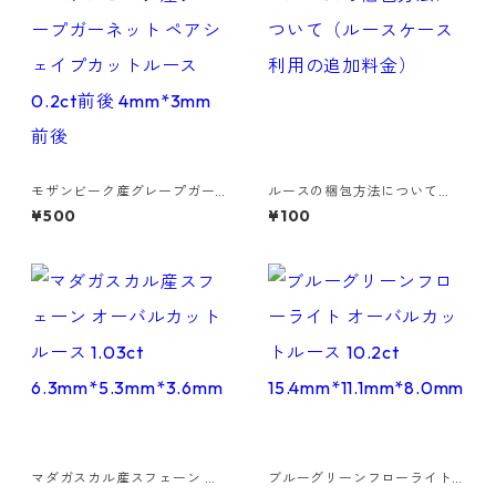
モザンビーク産グレープガー
ルースの梱包方法について
ネット ペアシェイプカットル
（ルースケース利用の追加料
¥500
¥100
ース 0.2ct前後 4mm*3mm前
金）
後
マダガスカル産スフェーン オ
ブルーグリーンフローライト
ーバルカットルース 1.03ct 6.
オーバルカットルース 10.2ct