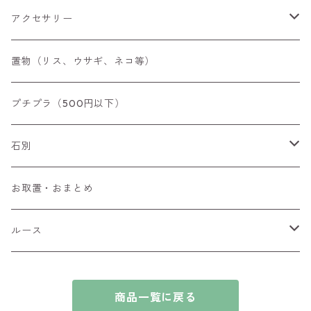
アクセサリー
空枠
置物（リス、ウサギ、ネコ等）
リング
プチプラ（500円以下）
ペンダントトップ
石別
ブローチ
アイオライト
お取置・おまとめ
チャーム
アウイナイト
ルース
ピアス/イヤリング
アキシナイト
ファセットカット
商品一覧に戻る