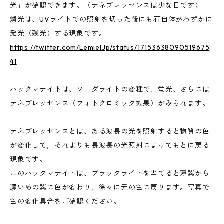
光」が確認できます。（テネブレッセンスは少な目です）
燐光は、UVライトでの照射を切った後にも石自体がわずかに
発光（残光）する現象です。
https://twitter.com/LemielJp/status/17153638090519675
41
ハックマナイトは、ソーダライトの変種で、蛍光、さらには
テネブレッセンス（フォトクロミック効果）がみられます。
テネブレッセンスとは、ある波長の光を照射すると物質の色
が変化して，それよりも長波長の光照射によってもとに戻る
現象です。
このハックマナイトは、ブラックライトを当てると薄紫から
濃いめの紫に色が変わり、徐々に元の色に戻ります。写真で
色の変化具合をご確認ください。