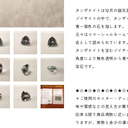
タンザナイトは12月の誕生
ゾイサイトの中で、タンザ
青〜紫色の石を指します。
元々はコマーシャルネームで
名として認められています
タンザナイトを含むゾイサ
角度により無色透明から青
宝石です。
★☆★☆★☆★☆★☆★☆
＊ご使用のモニター・ディ
味や質感などの見え方が異
出来る限り商品現物に近い
りますが、実物と多少の違