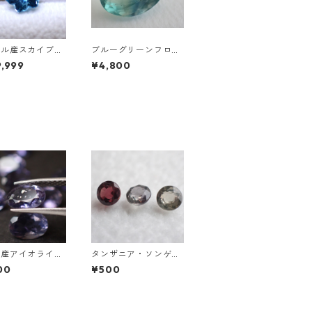
ジル産スカイブル
ブルーグリーンフロー
ーズ スノーフレ
ライト オーバルカット
,999
¥4,800
ットルース 1.5c
ルース 10.2ct 15.4mm
0mm*7.0mm*4.5
*11.1mm*8.0mm
ド産アイオライト
タンザニア・ソンゲア
トーンガチャ 6
産非加熱サファイア ラ
00
¥500
前後 0.4ct前後
ウンドカットルース 0.
1ct前後 3mm前後