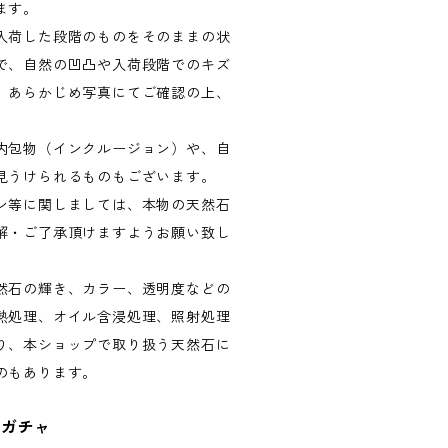
ます。
入荷した段階のものをそのままの状
で、自然の凹凸や入荷段階でのキズ
。あらかじめ写真にてご確認の上、
内包物（インクルージョン）や、自
見うけられるものもございます。
ン等に関しましては、本物の天然石
解・ご了承頂けますようお願い致し
然石の輝き、カラー、透明度などの
熱処理、オイル含浸処理、照射処理
り、本ショップで取り扱う天然石に
のもあります。
トガチャ