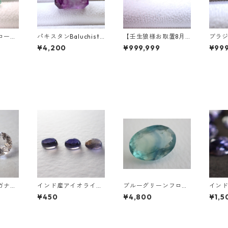
ローラ
パキスタンBaluchista
【壬生狼様お取置8月
ブラ
アシェイ
n鉱山産フローライト
下旬まで】マダガスカ
ートパ
¥4,200
¥999,999
¥999
.46c
スクエアカットルース
ル産スフェーン ラウン
ークカ
mm*7.
34.4ct 20 x 19.6 x 11
ドカットルース 0.45c
t 7.
mm
t前後 4.5mm
mm
ガナイ
インド産アイオライト
ブルーグリーンフロー
イン
(5m
オーバルカボション0.
ライト オーバルカット
サンス
¥450
¥4,800
¥1,5
ットル
65ct前後 6mm*4mm
ルース 10.2ct 15.4mm
x4mm
前後
*11.1mm*8.0mm