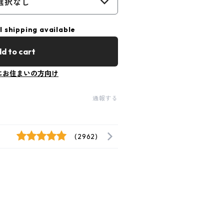
選択なし
l shipping available
d to cart
にお住まいの方向け
通報する
(2962)