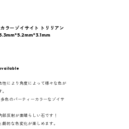
カラーゾイサイト トリリアン
.3mm*5.2mm*3.1mm
available
色性により角度によって様々な色が
す。
、多色のパーティーカラーなゾイサ
内部反射が素晴らしい石です！
と劇的な色変化が楽しめます。