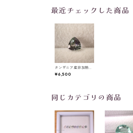
最近チェックした商品
タンザニア産非加熱バ
イカラーゾイサイト ト
¥6,500
リリアントカットルー
ス 0.65ct 5.3mm*5.2
mm*3.1mm
同じカテゴリの商品