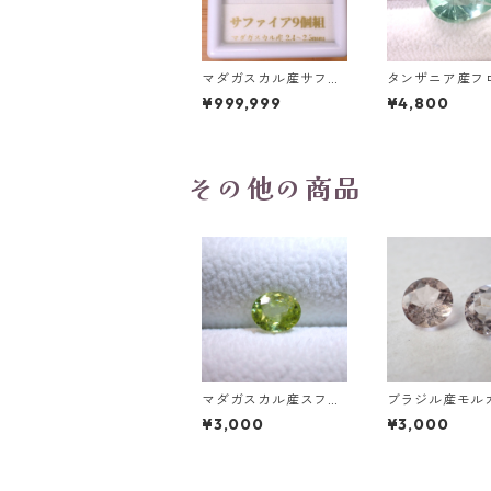
マダガスカル産サファ
タンザニア産フ
イア ルース 9個組 2.4
イト(蛍光) ペ
¥999,999
¥4,800
～2.5mm
プカットルース 5
t 13.8mm*10.8
0mm
その他の商品
マダガスカル産スフェ
ブラジル産モル
ーン オーバルカットル
ト ハートカット
¥3,000
¥3,000
ース 1.03ct 6.3mm*5.
m)/ラウンドカ
3mm*3.6mm
ース(6mm)