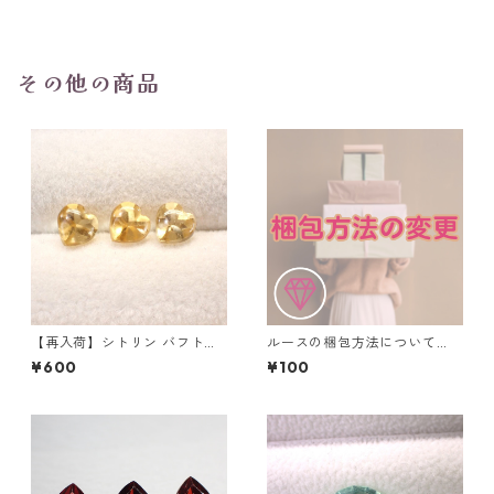
5mm
その他の商品
【再入荷】シトリン バフトッ
ルースの梱包方法について
プハートシェイプカットルー
（ルースケース利用の追加料
¥600
¥100
ス 0.4ct前後 5mm
金）