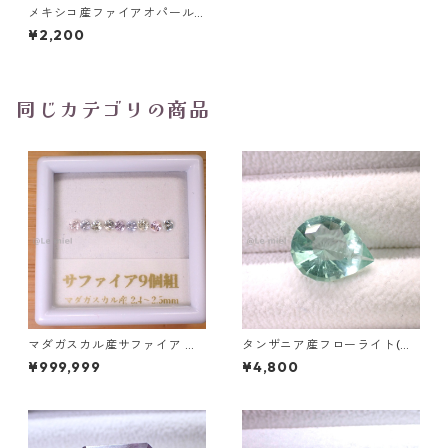
メキシコ産ファイアオパール
トリリアントカットルース 0.
¥2,200
43ct 5.8mm*5.8mm*3.4mm
同じカテゴリの商品
マダガスカル産サファイア ル
タンザニア産フローライト(蛍
ース 9個組 2.4～2.5mm
光) ペアシェイプカットルース
¥999,999
¥4,800
5.46ct 13.8mm*10.8mm*7.0
mm