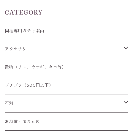
CATEGORY
同梱専用ガチャ案内
アクセサリー
空枠
置物（リス、ウサギ、ネコ等）
リング
プチプラ（500円以下）
ペンダントトップ
石別
ブローチ
アイオライト
お取置・おまとめ