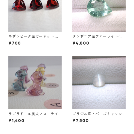
モザンビーク産ガーネット ト
タンザニア産フローライト(蛍
リリアントカットルース 0.9ct
光) ペアシェイプカットルース
¥700
¥4,800
前後 6mm*6mm前後
5.46ct 13.8mm*10.8mm*7.0
mm
ラブラドール風犬フローライ
ブラジル産トパーズキャッツ
ト彫刻 A~E 2.8g前後 高さ18.8
アイ ラウンドカボションルー
¥1,400
¥7,500
mm前後
ス 1.6ct 6.4mm*4.3mm