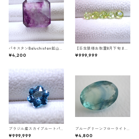
パキスタンBaluchistan鉱山産
【壬生狼様お取置8月下旬ま
フローライト スクエアカット
で】マダガスカル産スフェー
¥4,200
¥999,999
ルース 34.4ct 20 x 19.6 x 11
ン ラウンドカットルース 0.45
mm
ct前後 4.5mm
ブラジル産スカイブルートパ
ブルーグリーンフローライト
ーズ スノーフレークカットル
オーバルカットルース 10.2ct
¥999,999
¥4,800
ース 1.5ct 7.0mm*7.0mm*4.
15.4mm*11.1mm*8.0mm