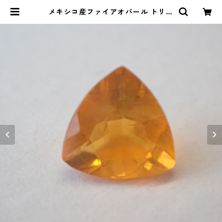
メキシコ産ファイアオパール トリリ
アントカットルース 0.43ct 5.8m
m*5.8mm*3.4mm | Le miel