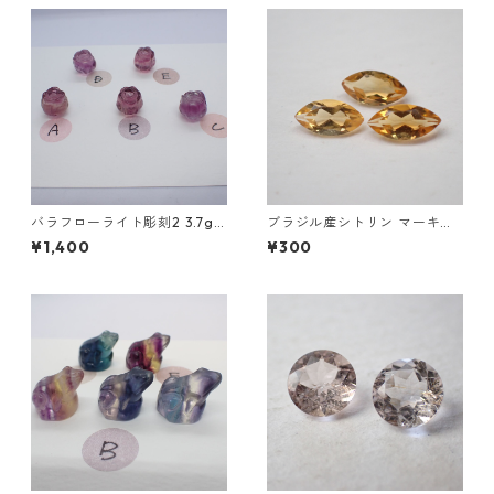
バラフローライト彫刻2 3.7g
ブラジル産シトリン マーキス
前後 高さ13mm前後
カットルース 5mm*2.5mm
¥1,400
¥300