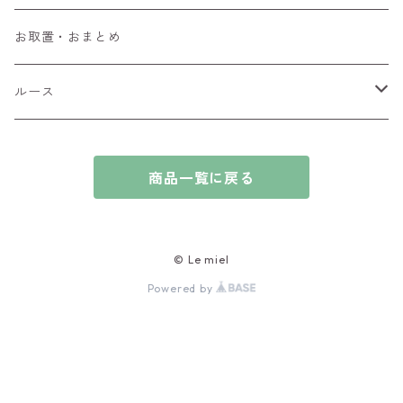
ブローチ
アイオライト
お取置・おまとめ
チャーム
アウイナイト
ルース
ピアス/イヤリング
アキシナイト
ファセットカット
商品一覧に戻る
ブレスレット
アクアマリン
カボションカット
アゲート・瑪瑙
原石
© Le miel
Powered by
アズライト
ビーズ
アパタイト