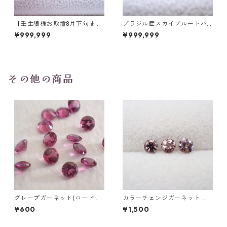
【壬生狼様お取置8月下旬ま
ブラジル産スカイブルートパ
で】マダガスカル産スフェー
ーズ スノーフレークカットル
¥999,999
¥999,999
ン ラウンドカットルース 0.45
ース 1.5ct 7.0mm*7.0mm*4.
ct前後 4.5mm
5mm
その他の商品
グレープガーネット(ロードラ
カラーチェンジガーネット ラ
イトガーネット) ラウンドカッ
ウンドカットルース 0.13ct前
¥600
¥1,500
トルース 0.1ct前後 直径3mm
後 3mm前後
前後