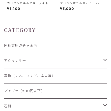
カラフルカエルフローライト
ブラジル産モルガナイト ハー
彫刻 置物 4.7g前後 高さ14m
トカット(5mm)/ラウンドカッ
¥1,400
¥3,000
m前後
トルース(6mm)
CATEGORY
同梱専用ガチャ案内
アクセサリー
空枠
置物（リス、ウサギ、ネコ等）
リング
プチプラ（500円以下）
ペンダントトップ
石別