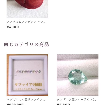
アフリカ産アンデシン ペアシ
ェイプカットルース 5.4ct 15.
¥4,100
0mm*11.5mm*6.3mm
同じカテゴリの商品
マダガスカル産サファイア ル
タンザニア産フローライト(蛍
ース 9個組 2.4～2.5mm
光) ペアシェイプカットルース
¥999,999
¥4,800