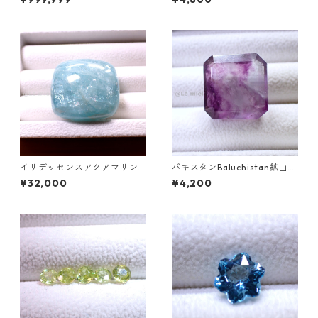
5.46ct 13.8mm*10.8mm*7.0
mm
イリデッセンスアクアマリン 1
パキスタンBaluchistan鉱山産
27.5ct 32.0mm*29.0mm*15.
フローライト スクエアカット
¥32,000
¥4,200
7mm
ルース 34.4ct 20 x 19.6 x 11
mm