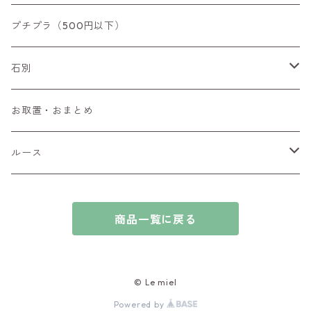
リング
プチプラ（500円以下）
ペンダントトップ
石別
ブローチ
アイオライト
お取置・おまとめ
チャーム
アウイナイト
ルース
ピアス/イヤリング
アキシナイト
ファセットカット
商品一覧に戻る
ブレスレット
アクアマリン
カボションカット
アゲート・瑪瑙
原石
© Le miel
Powered by