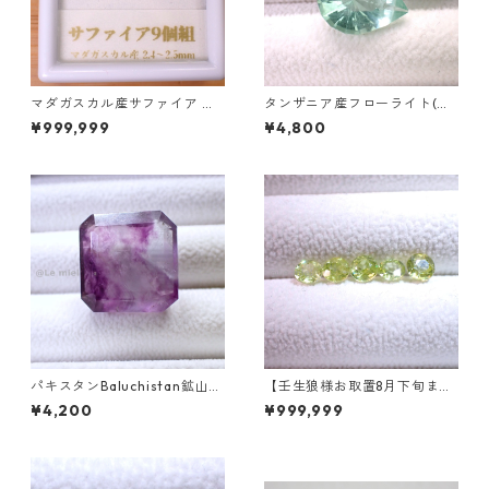
マダガスカル産サファイア ル
タンザニア産フローライト(蛍
ース 9個組 2.4～2.5mm
光) ペアシェイプカットルース
¥999,999
¥4,800
5.46ct 13.8mm*10.8mm*7.0
mm
パキスタンBaluchistan鉱山産
【壬生狼様お取置8月下旬ま
フローライト スクエアカット
で】マダガスカル産スフェー
¥4,200
¥999,999
ルース 34.4ct 20 x 19.6 x 11
ン ラウンドカットルース 0.45
mm
ct前後 4.5mm