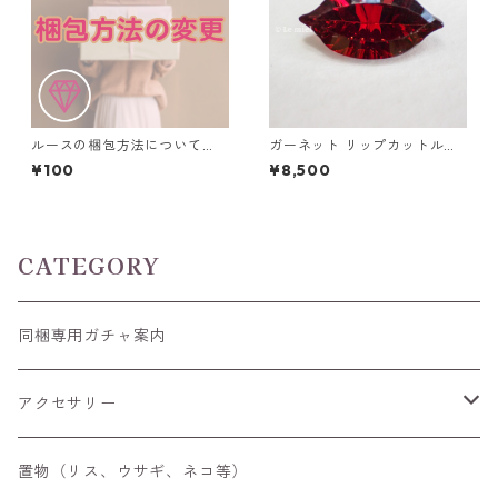
ルースの梱包方法について
ガーネット リップカットルー
（ルースケース利用の追加料
ス 2.0ct 12mm*6mm*4mm
¥100
¥8,500
金）
CATEGORY
同梱専用ガチャ案内
アクセサリー
空枠
置物（リス、ウサギ、ネコ等）