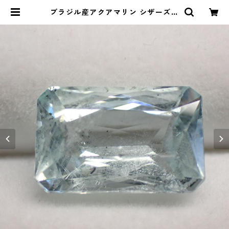
ブラジル産アクアマリン シザーズカ
ットルース 4.55ct 12.9mm*8.3m
m*5.7mm | Le miel