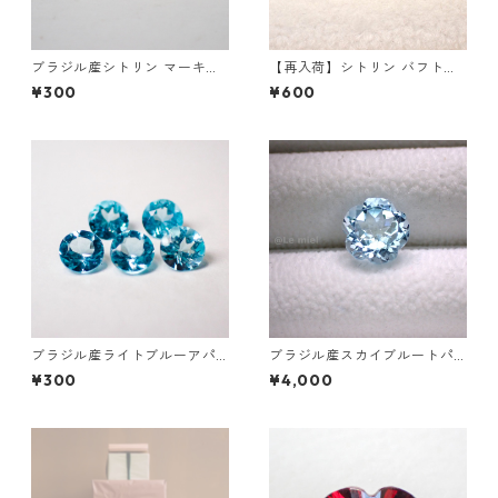
ブラジル産シトリン マーキス
【再入荷】シトリン バフトッ
カットルース 5mm*2.5mm
プハートシェイプカットルー
¥300
¥600
ス 0.4ct前後 5mm
ブラジル産ライトブルーアパ
ブラジル産スカイブルートパ
タイト ラウンドカットルース
ーズ フラワーカットルース 3.
¥300
¥4,000
直径3.5mm 前後
4ct 9.0mm*9.0mm*6.0mm