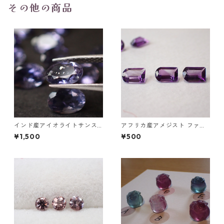
その他の商品
インド産アイオライトサンス
アフリカ産アメジスト ファン
トーンガチャ 6x4mm前後 0.
シーカットルース 0.45ct前後
¥1,500
¥500
4ct前後
6.0mm*4.0mm前後