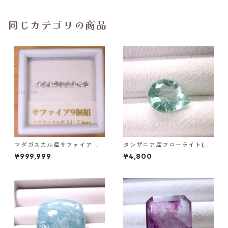
同じカテゴリの商品
マダガスカル産サファイア ル
タンザニア産フローライト(蛍
ース 9個組 2.4～2.5mm
光) ペアシェイプカットルース
¥999,999
¥4,800
5.46ct 13.8mm*10.8mm*7.0
mm