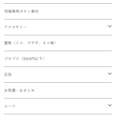
同梱専用ガチャ案内
アクセサリー
空枠
置物（リス、ウサギ、ネコ等）
リング
プチプラ（500円以下）
ペンダントトップ
石別
ブローチ
アイオライト
お取置・おまとめ
チャーム
アウイナイト
ルース