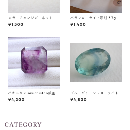
カラーチェンジガーネット ラ
バラフローライト彫刻 3.7g前
ウンドカットルース 0.13ct前
後 高さ13mm前後
¥1,500
¥1,400
後 3mm前後
パキスタンBaluchistan鉱山産
ブルーグリーンフローライト
フローライト スクエアカット
オーバルカットルース 10.2ct
¥4,200
¥4,800
ルース 34.4ct 20 x 19.6 x 11
15.4mm*11.1mm*8.0mm
mm
CATEGORY