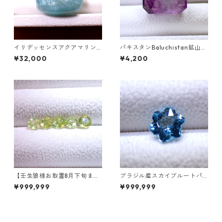
イリデッセンスアクアマリン 1
パキスタンBaluchistan鉱山産
27.5ct 32.0mm*29.0mm*15.
フローライト スクエアカット
¥32,000
¥4,200
7mm
ルース 34.4ct 20 x 19.6 x 11
mm
【壬生狼様お取置8月下旬ま
ブラジル産スカイブルートパ
で】マダガスカル産スフェー
ーズ スノーフレークカットル
¥999,999
¥999,999
ン ラウンドカットルース 0.45
ース 1.5ct 7.0mm*7.0mm*4.
ct前後 4.5mm
5mm