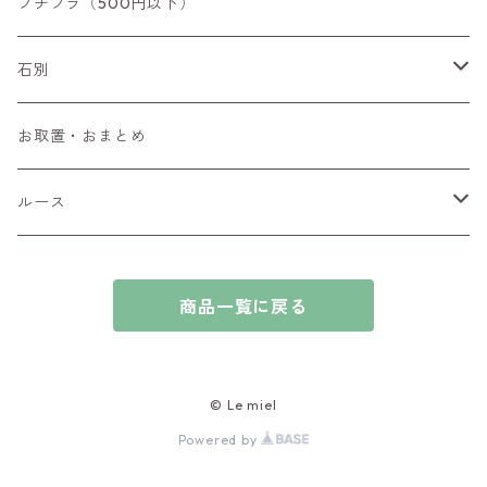
リング
プチプラ（500円以下）
ペンダントトップ
石別
ブローチ
アイオライト
お取置・おまとめ
チャーム
アウイナイト
ルース
ピアス/イヤリング
アキシナイト
ファセットカット
商品一覧に戻る
ブレスレット
アクアマリン
カボションカット
アゲート・瑪瑙
原石
© Le miel
Powered by
アズライト
ビーズ