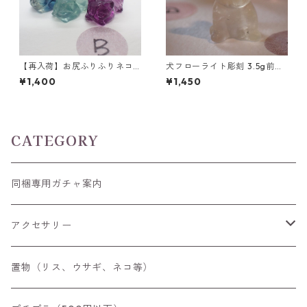
【再入荷】お尻ふりふりネコ
犬フローライト彫刻 3.5g前後
フローライト彫刻 3g前後 15m
高さ17mm前後
¥1,400
¥1,450
m*10.5mm*17.5mm前後
CATEGORY
同梱専用ガチャ案内
アクセサリー
空枠
置物（リス、ウサギ、ネコ等）