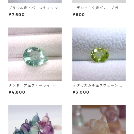
ブラジル産トパーズキャッツ
モザンビーク産グレープガー
アイ ラウンドカボションルー
ネット オーバルカットルース
¥7,500
¥800
ス 1.6ct 6.4mm*4.3mm
0.3ct前後 5 mm*3mm前後
タンザニア産フローライト(蛍
マダガスカル産スフェーン オ
光) ペアシェイプカットルース
ーバルカットルース 1.03ct 6.
¥4,800
¥3,000
5.46ct 13.8mm*10.8mm*7.0
3mm*5.3mm*3.6mm
mm