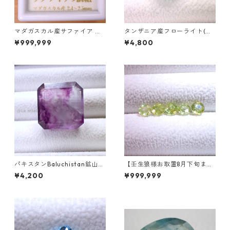
マダガスカル産サファイア ル
タンザニア産フローライト(蛍
ース 9個組 2.4～2.5mm
光) ペアシェイプカットルース
¥999,999
¥4,800
5.46ct 13.8mm*10.8mm*7.0
mm
パキスタンBaluchistan鉱山産
【壬生狼様お取置8月下旬ま
フローライト スクエアカット
で】マダガスカル産スフェー
¥4,200
¥999,999
ルース 34.4ct 20 x 19.6 x 11
ン ラウンドカットルース 0.45
mm
ct前後 4.5mm