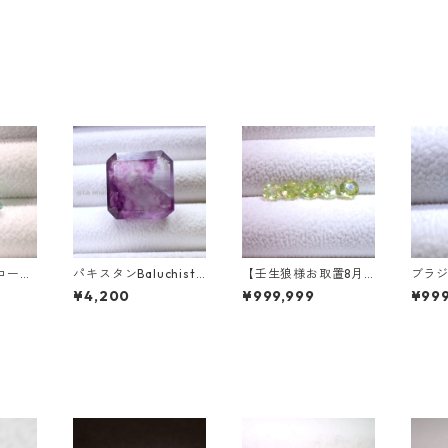
ローラ
パキスタンBaluchista
【壬生狼様お取置8月
ブラ
アシェイ
n鉱山産フローライト
下旬まで】マダガスカ
ートパ
¥4,200
¥999,999
¥999
.46c
スクエアカットルース
ル産スフェーン ラウン
ークカ
mm*7.
34.4ct 20 x 19.6 x 11
ドカットルース 0.45c
t 7.
mm
t前後 4.5mm
mm