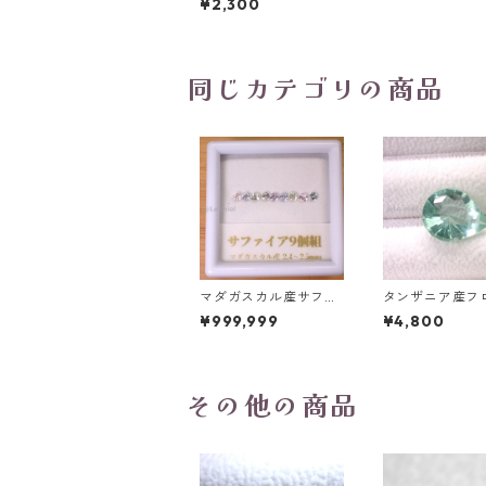
¥2,300
ァイア ラウンドカット
ルース 2.8mm*2.0m
m 0.11ct
同じカテゴリの商品
マダガスカル産サファ
タンザニア産フ
イア ルース 9個組 2.4
イト(蛍光) ペ
¥999,999
¥4,800
～2.5mm
プカットルース 5
t 13.8mm*10.8
0mm
その他の商品