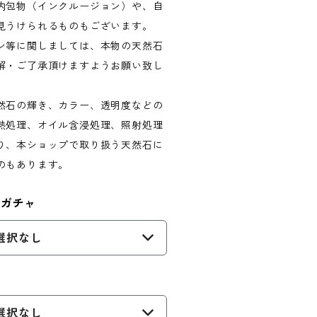
内包物（インクルージョン）や、自
見うけられるものもございます。
ン等に関しましては、本物の天然石
解・ご了承頂けますようお願い致し
然石の輝き、カラー、透明度などの
熱処理、オイル含浸処理、照射処理
り、本ショップで取り扱う天然石に
のもあります。
トガチャ
選択なし
選択なし