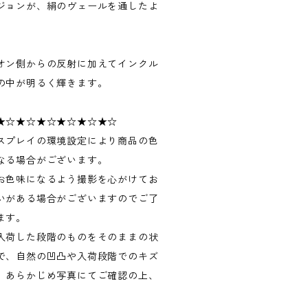
ジョンが、絹のヴェールを通したよ
。
オン側からの反射に加えてインクル
の中が明るく輝きます。
★☆★☆★☆★☆★☆★☆
スプレイの環境設定により商品の色
なる場合がございます。
お色味になるよう撮影を心がけてお
いがある場合がございますのでご了
ます。
入荷した段階のものをそのままの状
で、自然の凹凸や入荷段階でのキズ
。あらかじめ写真にてご確認の上、