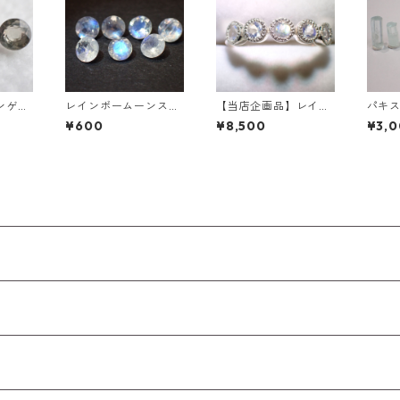
ンゲア
レインボームーンスト
【当店企画品】レイン
パキ
イア ラ
ーン（アンデシン/ホ
ボームーンストーン
リン 
¥600
¥8,500
¥3,
ス 0.
ワイトラブラドライ
(ホワイトラブラドラ
後
ト）0.25ct前後 4.0m
イト)5石 SV925/ロジ
m ラウンドカットルー
ウム（ニッケルフリ
ス
ー）メッキ リング