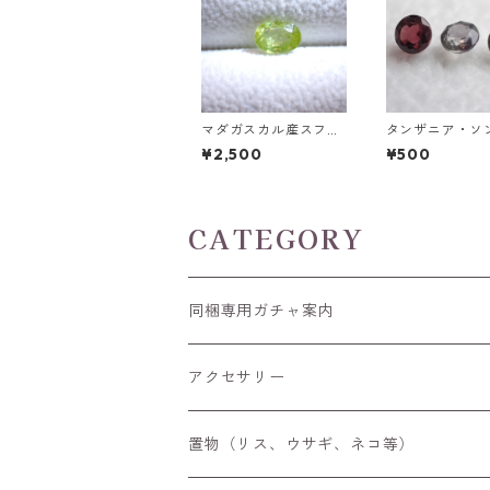
マダガスカル産スフェ
タンザニア・ソ
ーン オーバルカットル
産非加熱サファ
¥2,500
¥500
ース 0.86ct 6.7mm*
ウンドカットルー
4.8mm*2.8mm
1ct前後 3mm前
CATEGORY
同梱専用ガチャ案内
アクセサリー
空枠
置物（リス、ウサギ、ネコ等）