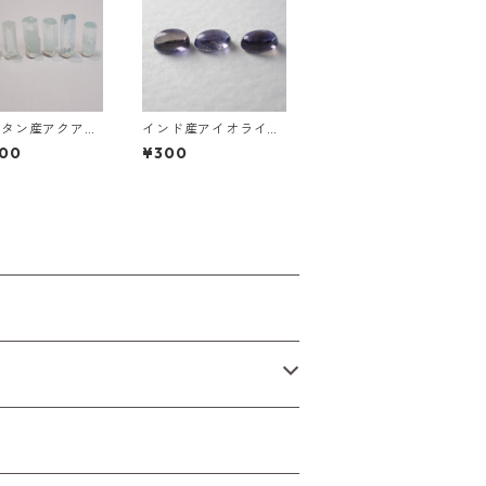
スタン産アクアマ
インド産アイオライト
原石
オーバルカボション0.
000
¥300
25ct前後 5mm*3mm
前後