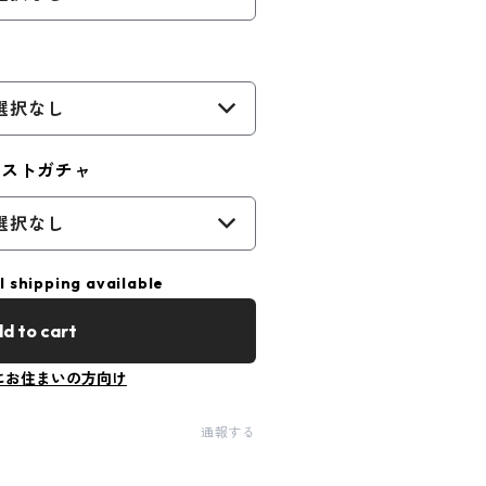
選択なし
ジストガチャ
選択なし
l shipping available
d to cart
にお住まいの方向け
通報する