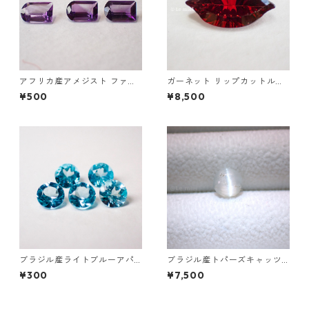
アフリカ産アメジスト ファン
ガーネット リップカットルー
シーカットルース 0.45ct前後
ス 2.0ct 12mm*6mm*4mm
¥500
¥8,500
6.0mm*4.0mm前後
ブラジル産ライトブルーアパ
ブラジル産トパーズキャッツ
タイト ラウンドカットルース
アイ ラウンドカボションルー
¥300
¥7,500
直径3.5mm 前後
ス 1.6ct 6.4mm*4.3mm