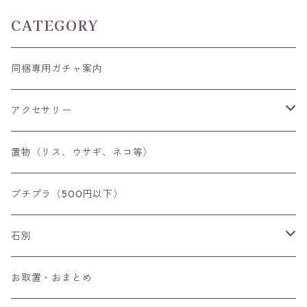
CATEGORY
同梱専用ガチャ案内
アクセサリー
空枠
置物（リス、ウサギ、ネコ等）
リング
プチプラ（500円以下）
ペンダントトップ
石別
ブローチ
アイオライト
お取置・おまとめ