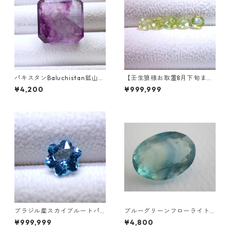
パキスタンBaluchistan鉱山産
【壬生狼様お取置8月下旬ま
フローライト スクエアカット
で】マダガスカル産スフェー
¥4,200
¥999,999
ルース 34.4ct 20 x 19.6 x 11
ン ラウンドカットルース 0.45
mm
ct前後 4.5mm
ブラジル産スカイブルートパ
ブルーグリーンフローライト
ーズ スノーフレークカットル
オーバルカットルース 10.2ct
¥999,999
¥4,800
ース 1.5ct 7.0mm*7.0mm*4.
15.4mm*11.1mm*8.0mm