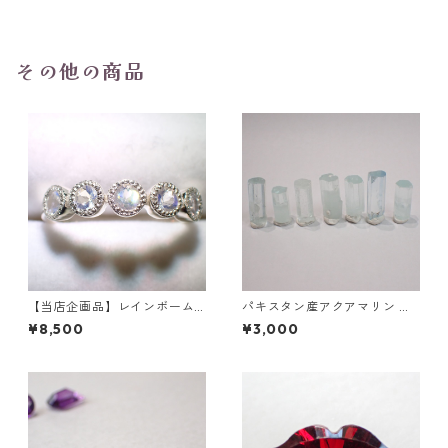
5mm
その他の商品
【当店企画品】レインボーム
パキスタン産アクアマリン 原
ーンストーン(ホワイトラブラ
石
¥8,500
¥3,000
ドライト)5石 SV925/ロジウム
（ニッケルフリー）メッキ リ
ング