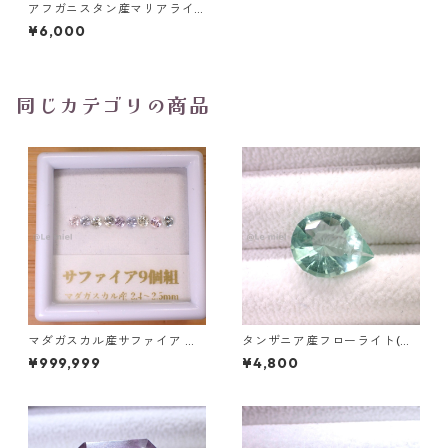
アフガニスタン産マリアライ
ト オーバルカットルース 0.32
¥6,000
ct 5.7mm*4.0mm*2.3mm
同じカテゴリの商品
マダガスカル産サファイア ル
タンザニア産フローライト(蛍
ース 9個組 2.4～2.5mm
光) ペアシェイプカットルース
¥999,999
¥4,800
5.46ct 13.8mm*10.8mm*7.0
mm