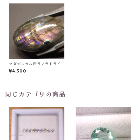
マダガスカル産ラブラドライ
ト 41.6ct 31.3mm*20.6mm*
¥4,300
7.0mm
同じカテゴリの商品