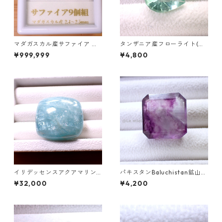
マダガスカル産サファイア ル
タンザニア産フローライト(蛍
ース 9個組 2.4～2.5mm
光) ペアシェイプカットルース
¥999,999
¥4,800
5.46ct 13.8mm*10.8mm*7.0
mm
イリデッセンスアクアマリン 1
パキスタンBaluchistan鉱山産
27.5ct 32.0mm*29.0mm*15.
フローライト スクエアカット
¥32,000
¥4,200
7mm
ルース 34.4ct 20 x 19.6 x 11
mm