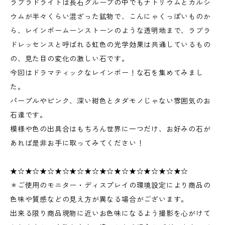
ラブラドライトは長石グループの中でもナトリウムとカルシ
ウムが半々くらい混ざった鉱物で、こんにゃくっぽいものか
ら、レインボームーンストーンのような透明地まで、ラブラ
ドレッセンスと呼ばれる虹色の光学効果は共通しているもの
の、見た目の変化の激しい石です。
今回はドラマティックなレインボー！な石を集めてみまし
た。
パープルやピンク、深い紺色とタダモノじゃない雰囲気のお
石達です。
模様や色の出具合はもちろん世界に一つだけ、お好みの石が
あれば是非お手に取ってみてください！
★☆★☆★☆★☆★☆★☆★☆★☆★☆★☆★☆★☆
＊ご使用のモニター・ディスプレイの環境設定により商品の
色味や質感などの見え方が異なる場合がございます。
出来る限り商品現物に近いお色味になるよう撮影を心がけて