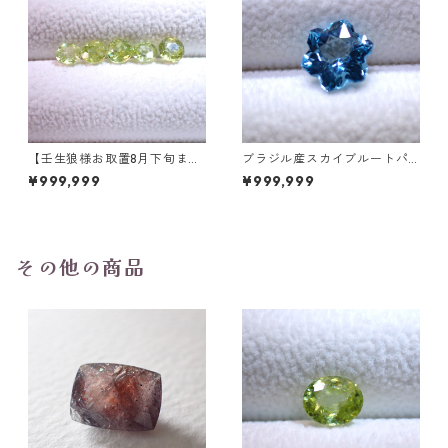
【壬生狼様お取置8月下旬ま
ブラジル産スカイブルートパ
で】マダガスカル産スフェー
ーズ スノーフレークカットル
¥999,999
¥999,999
ン ラウンドカットルース 0.45
ース 1.5ct 7.0mm*7.0mm*4.
ct前後 4.5mm
5mm
その他の商品