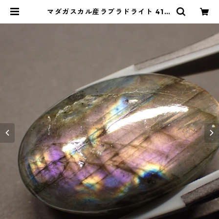
マダガスカル産ラブラドライト 41.6
ct 31.3mm*20.6mm*7.0mm | L
e miel