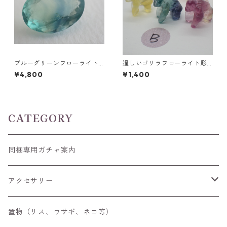
ブルーグリーンフローライト
逞しいゴリラフローライト彫
オーバルカットルース 10.2ct
刻 置物 3.5g前後 高さ15mm前
¥4,800
¥1,400
15.4mm*11.1mm*8.0mm
後
CATEGORY
同梱専用ガチャ案内
アクセサリー
空枠
置物（リス、ウサギ、ネコ等）