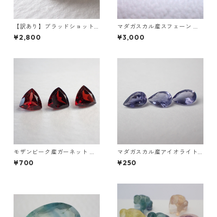
【訳あり】ブラッドショット
マダガスカル産スフェーン オ
アイオライト 3.25ct 11.0mm*
ーバルカットルース 1.03ct 6.
¥2,800
¥3,000
8.25mm*5.0mm
3mm*5.3mm*3.6mm
モザンビーク産ガーネット ト
マダガスカル産アイオライト
リリアントカットルース 0.9ct
0.1ct前後 6mm*4mm前後
¥700
¥250
前後 6mm*6mm前後