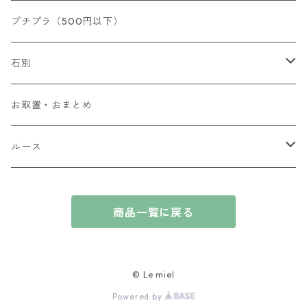
リング
プチプラ（500円以下）
ペンダントトップ
石別
ブローチ
アイオライト
お取置・おまとめ
チャーム
アウイナイト
ルース
ピアス/イヤリング
アキシナイト
ファセットカット
商品一覧に戻る
ブレスレット
アクアマリン
カボションカット
アゲート・瑪瑙
原石
© Le miel
Powered by