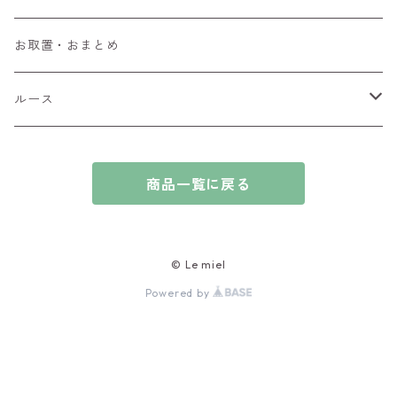
ブローチ
アイオライト
お取置・おまとめ
チャーム
アウイナイト
ルース
ピアス/イヤリング
アキシナイト
ファセットカット
商品一覧に戻る
ブレスレット
アクアマリン
カボションカット
アゲート・瑪瑙
原石
© Le miel
Powered by
アズライト
ビーズ
アパタイト