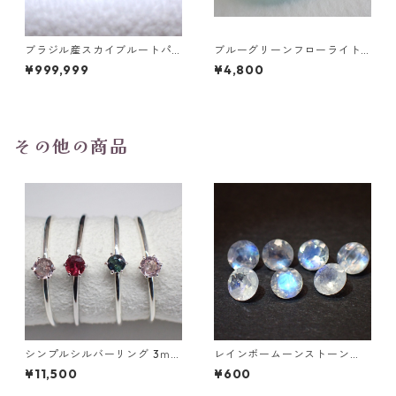
ブラジル産スカイブルートパ
ブルーグリーンフローライト
ーズ スノーフレークカットル
オーバルカットルース 10.2ct
¥999,999
¥4,800
ース 1.5ct 7.0mm*7.0mm*4.
15.4mm*11.1mm*8.0mm
5mm
その他の商品
シンプルシルバーリング 3ｍｍ
レインボームーンストーン
9号/11号
（アンデシン/ホワイトラブラ
¥11,500
¥600
ドライト）0.25ct前後 4.0m
m ラウンドカットルース