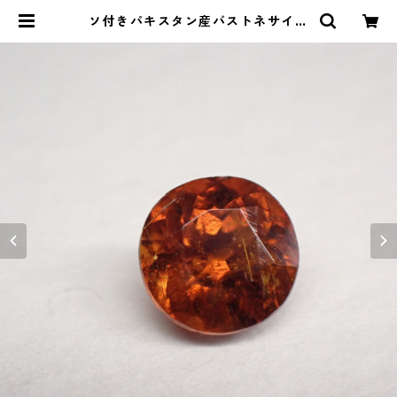
ソ付きパキスタン産バストネサイト
ラウンドカットルース 1.0ct 5.5m
m*4.4mm*3.4mm | Le miel