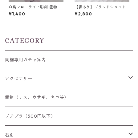
白鳥フローライト彫刻 置物 4
【訳あり】ブラッドショット
g前後 高さ15mm前後
アイオライト 3.25ct 11.0mm*
¥1,400
¥2,800
8.25mm*5.0mm
CATEGORY
同梱専用ガチャ案内
アクセサリー
空枠
置物（リス、ウサギ、ネコ等）
リング
プチプラ（500円以下）
ペンダントトップ
石別