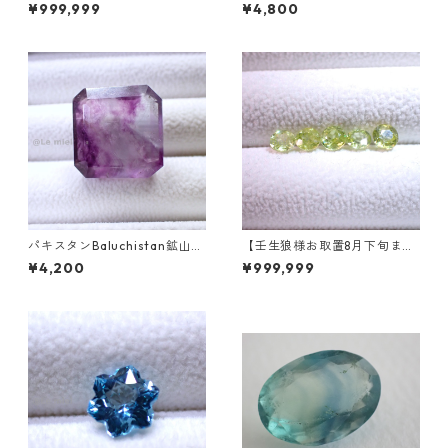
ース 9個組 2.4～2.5mm
光) ペアシェイプカットルース
¥999,999
¥4,800
5.46ct 13.8mm*10.8mm*7.0
mm
パキスタンBaluchistan鉱山産
【壬生狼様お取置8月下旬ま
フローライト スクエアカット
で】マダガスカル産スフェー
¥4,200
¥999,999
ルース 34.4ct 20 x 19.6 x 11
ン ラウンドカットルース 0.45
mm
ct前後 4.5mm