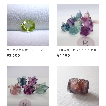
マダガスカル産スフェーン オ
【再入荷】お尻ふりふりネコ
ーバルカットルース 1.03ct 6.
フローライト彫刻 3g前後 15m
¥3,000
¥1,400
3mm*5.3mm*3.6mm
m*10.5mm*17.5mm前後