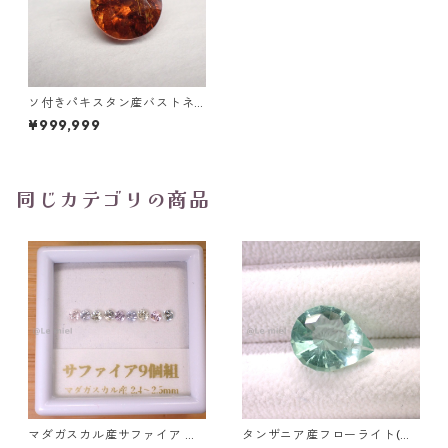
ソ付きパキスタン産バストネ
サイト ラウンドカットルース
¥999,999
1.0ct 5.5mm*4.4mm*3.4m
m
同じカテゴリの商品
マダガスカル産サファイア ル
タンザニア産フローライト(蛍