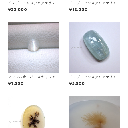
イリデッセンスアクアマリン 1
イリデッセンスアクアマリン
27.5ct 32.0mm*29.0mm*15.
49.3ct 28.2mm*20.8mm*9.9
¥32,000
¥12,000
7mm
mm
ブラジル産トパーズキャッツ
イリデッセンスアクアマリン 2
アイ ラウンドカボションルー
1.9ct 24.7mm*12.9mm*7.9m
¥7,500
¥5,500
ス 1.6ct 6.4mm*4.3mm
m