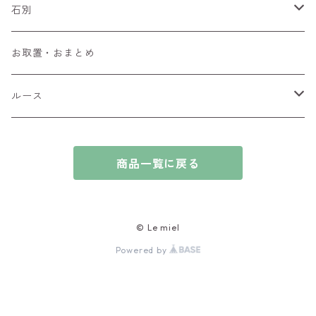
ペンダントトップ
石別
ブローチ
アイオライト
お取置・おまとめ
チャーム
アウイナイト
ルース
ピアス/イヤリング
アキシナイト
ファセットカット
商品一覧に戻る
ブレスレット
アクアマリン
カボションカット
アゲート・瑪瑙
原石
© Le miel
Powered by
アズライト
ビーズ
アパタイト