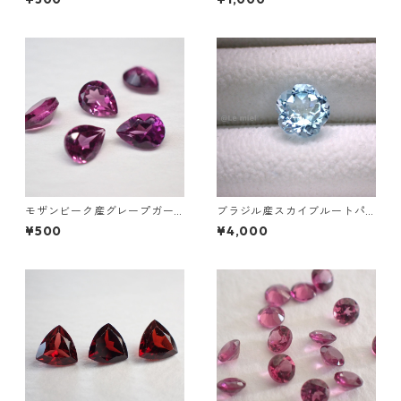
*3mm前後
m
モザンビーク産グレープガー
ブラジル産スカイブルートパ
ネット ペアシェイプカットル
ーズ フラワーカットルース 3.
¥500
¥4,000
ース 0.2ct前後 4mm*3mm前
4ct 9.0mm*9.0mm*6.0mm
後