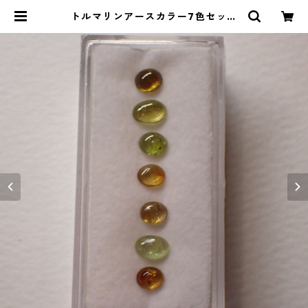
トルマリンアースカラー7色セット
4~5mm 合計2.4ct | Le miel