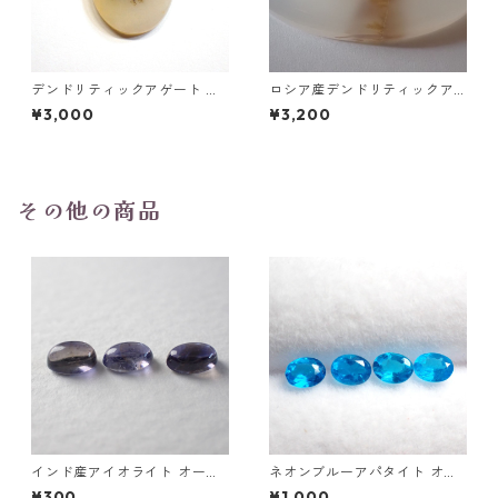
デンドリティックアゲート ル
ロシア産デンドリティックア
ース 5.2ct 20.2mm*14.2mm
ゲート ラウンドスライスルー
¥3,000
¥3,200
*1.7mm
ス 52.3ct 27.5mm*39.8mm*
4.8mm
その他の商品
インド産アイオライト オーバ
ネオンブルーアパタイト オー
ルカボション0.25ct前後 5mm
バルカット 0.15ct前後 4x3m
¥300
¥1,000