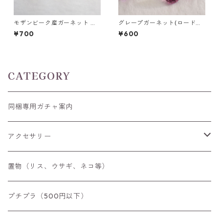
モザンビーク産ガーネット ト
グレープガーネット(ロードラ
リリアントカットルース 0.9ct
イトガーネット) ラウンドカッ
¥700
¥600
前後 6mm*6mm前後
トルース 0.1ct前後 直径3mm
前後
CATEGORY
同梱専用ガチャ案内
アクセサリー
空枠
置物（リス、ウサギ、ネコ等）
リング
プチプラ（500円以下）