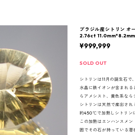
ブラジル産シトリン オ
2.76ct 11.0mm*8.2m
¥999,999
SOLD OUT
シトリンは11月の誕生石で
水晶に鉄イオンが含まれる
らアメシスト、黄色系なら
シトリンは天然で産出され
約450℃で加熱しシトリ
この加熱はエンハンスメン
囲でその石が持っている潜