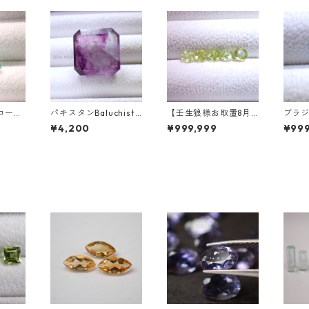
ローラ
パキスタンBaluchista
【壬生狼様お取置8月
ブラ
アシェイ
n鉱山産フローライト
下旬まで】マダガスカ
ートパ
¥4,200
¥999,999
¥999
.46c
スクエアカットルース
ル産スフェーン ラウン
ークカ
mm*7.
34.4ct 20 x 19.6 x 11
ドカットルース 0.45c
t 7.
mm
t前後 4.5mm
mm