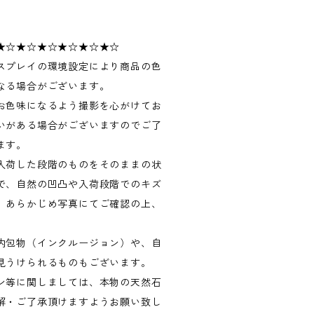
★☆★☆★☆★☆★☆★☆
スプレイの環境設定により商品の色
なる場合がございます。
お色味になるよう撮影を心がけてお
いがある場合がございますのでご了
ます。
入荷した段階のものをそのままの状
で、自然の凹凸や入荷段階でのキズ
。あらかじめ写真にてご確認の上、
内包物（インクルージョン）や、自
見うけられるものもございます。
ン等に関しましては、本物の天然石
解・ご了承頂けますようお願い致し