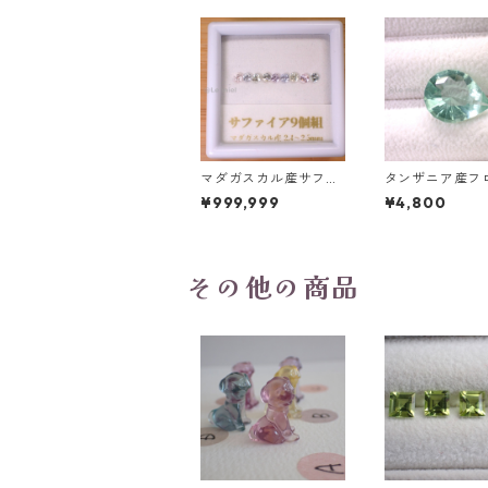
マダガスカル産サファ
タンザニア産フ
イア ルース 9個組 2.4
イト(蛍光) ペ
¥999,999
¥4,800
～2.5mm
プカットルース 5
t 13.8mm*10.8
0mm
その他の商品