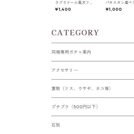
ラブラドール風犬フロ
パキスタン産ペ
ーライト彫刻 A~E 2.8
ト スクエアカ
¥1,400
¥1,000
g前後 高さ18.8mm前
ス 0.6ct前後 5
後
後
CATEGORY
同梱専用ガチャ案内
アクセサリー
空枠
置物（リス、ウサギ、ネコ等）
リング
プチプラ（500円以下）
ペンダントトップ
石別