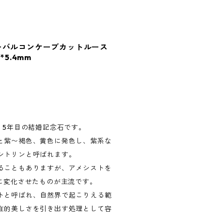
ーバルコンケーブカットルース
m*5.4mm
、5年目の結婚記念石です。
と紫〜褐色、黄色に発色し、紫系な
シトリンと呼ばれます。
ることもありますが、アメシストを
ンに変化させたものが主流です。
トと呼ばれ、自然界で起こりえる範
在的美しさを引き出す処理として容