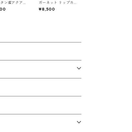
スタン産アクアマ
ガーネット リップカッ
原石
トルース 2.0ct 12mm
000
¥8,500
*6mm*4mm