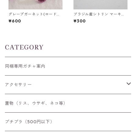
グレープガーネット(ロードラ
ブラジル産シトリン マーキス
イトガーネット) ラウンドカッ
カットルース 5mm*2.5mm
¥600
¥300
トルース 0.1ct前後 直径3mm
前後
CATEGORY
同梱専用ガチャ案内
アクセサリー
空枠
置物（リス、ウサギ、ネコ等）
リング
プチプラ（500円以下）