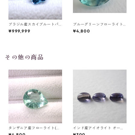
ブラジル産スカイブルートパ
ブルーグリーンフローライト
ーズ スノーフレークカットル
オーバルカットルース 10.2ct
¥999,999
¥4,800
ース 1.5ct 7.0mm*7.0mm*4.
15.4mm*11.1mm*8.0mm
5mm
その他の商品
タンザニア産フローライト(蛍
インド産アイオライト オーバ
光) ペアシェイプカットルース
ルカボション0.25ct前後 5mm
¥4,800
¥300