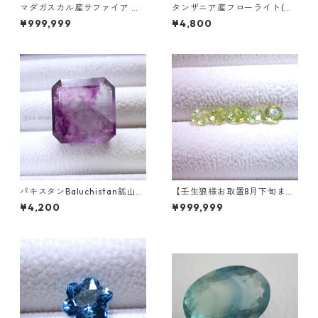
マダガスカル産サファイア ル
タンザニア産フローライト(蛍
ース 9個組 2.4～2.5mm
光) ペアシェイプカットルース
¥999,999
¥4,800
5.46ct 13.8mm*10.8mm*7.0
mm
パキスタンBaluchistan鉱山産
【壬生狼様お取置8月下旬ま
フローライト スクエアカット
で】マダガスカル産スフェー
¥4,200
¥999,999
ルース 34.4ct 20 x 19.6 x 11
ン ラウンドカットルース 0.45
mm
ct前後 4.5mm