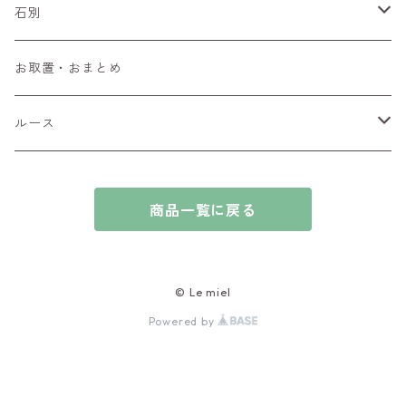
ペンダントトップ
石別
ブローチ
アイオライト
お取置・おまとめ
チャーム
アウイナイト
ルース
ピアス/イヤリング
アキシナイト
ファセットカット
商品一覧に戻る
ブレスレット
アクアマリン
カボションカット
アゲート・瑪瑙
原石
© Le miel
Powered by
アズライト
ビーズ
アパタイト