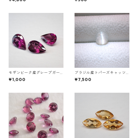
5.46ct 13.8mm*10.8mm*7.0
*3mm前後
mm
モザンビーク産グレープガー
ブラジル産トパーズキャッツ
ネット ペアシェイプカットル
アイ ラウンドカボションルー
¥1,000
¥7,500
ース 0.4ct前後 6mm*4mm前
ス 1.6ct 6.4mm*4.3mm
後