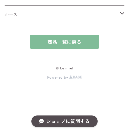
チャーム
アウイナイト
ルース
ピアス/イヤリング
アキシナイト
ファセットカット
商品一覧に戻る
ブレスレット
アクアマリン
カボションカット
アゲート・瑪瑙
原石
© Le miel
Powered by
アズライト
ビーズ
アパタイト
アフガナイト
ショップに質問する