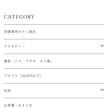
後
CATEGORY
同梱専用ガチャ案内
アクセサリー
空枠
置物（リス、ウサギ、ネコ等）
リング
プチプラ（500円以下）
ペンダントトップ
石別
ブローチ
アイオライト
お取置・おまとめ