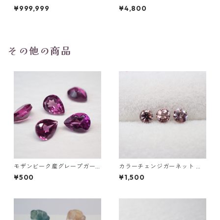
ーズ スノーフレークカットル
オーバルカットルース 10.2ct
¥999,999
¥4,800
ース 1.5ct 7.0mm*7.0mm*4.
15.4mm*11.1mm*8.0mm
5mm
その他の商品
モザンビーク産グレープガー
カラーチェンジガーネット ラ
ネット ペアシェイプカットル
ウンドカットルース 0.13ct前
¥500
¥1,500
ース 0.2ct前後 4mm*3mm前
後 3mm前後
後