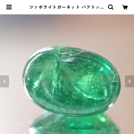
ツァボライトガーネット バフトップ
オーバルカットルース 1.44ct 7.9m
m*5.5mm*4.0mm | Le miel