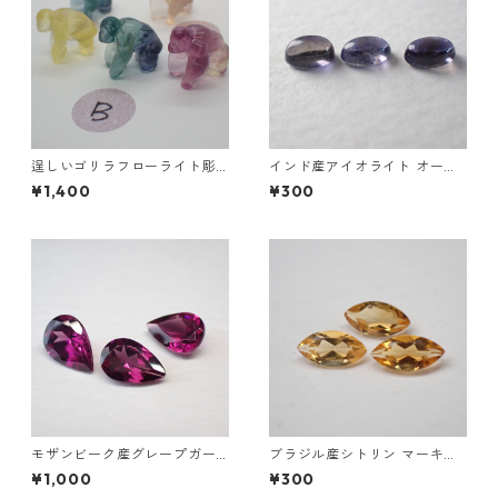
逞しいゴリラフローライト彫
インド産アイオライト オーバ
刻 置物 3.5g前後 高さ15mm前
ルカボション0.25ct前後 5mm
¥1,400
¥300
後
*3mm前後
モザンビーク産グレープガー
ブラジル産シトリン マーキス
ネット ペアシェイプカットル
カットルース 5mm*2.5mm
¥1,000
¥300
ース 0.4ct前後 6mm*4mm前