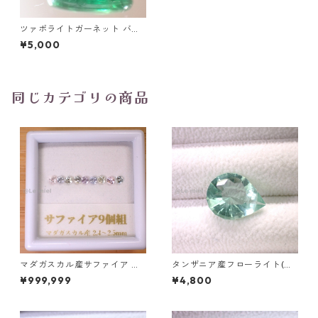
ツァボライトガーネット バフ
トップオーバルカットルース
¥5,000
1.44ct 7.9mm*5.5mm*4.0m
m
同じカテゴリの商品
マダガスカル産サファイア ル
タンザニア産フローライト(蛍
ース 9個組 2.4～2.5mm
光) ペアシェイプカットルース
¥999,999
¥4,800
5.46ct 13.8mm*10.8mm*7.0
mm