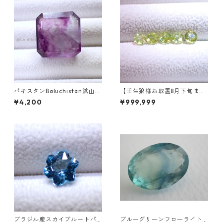
パキスタンBaluchistan鉱山産
【壬生狼様お取置8月下旬ま
フローライト スクエアカット
で】マダガスカル産スフェー
¥4,200
¥999,999
ルース 34.4ct 20 x 19.6 x 11
ン ラウンドカットルース 0.45
mm
ct前後 4.5mm
ブラジル産スカイブルートパ
ブルーグリーンフローライト