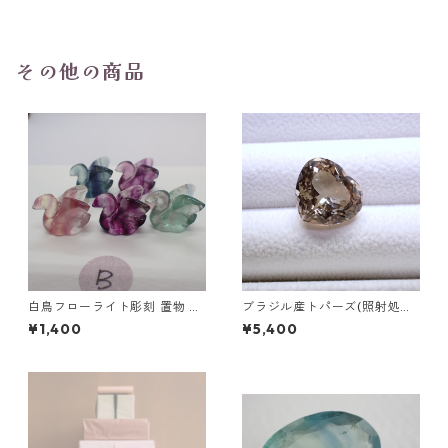
5mm
その他の商品
白鳥フローライト彫刻 置物 4
ブラジル産トパーズ(照射処理)
g前後 高さ15mm前後
ハートシェイプカットルース
¥1,400
¥5,400
9.4ct 13.5mm*12.3mm*8.0m
m