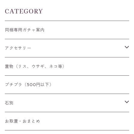
CATEGORY
同梱専用ガチャ案内
アクセサリー
空枠
置物（リス、ウサギ、ネコ等）
リング
プチプラ（500円以下）
ペンダントトップ
石別
ブローチ
アイオライト
お取置・おまとめ