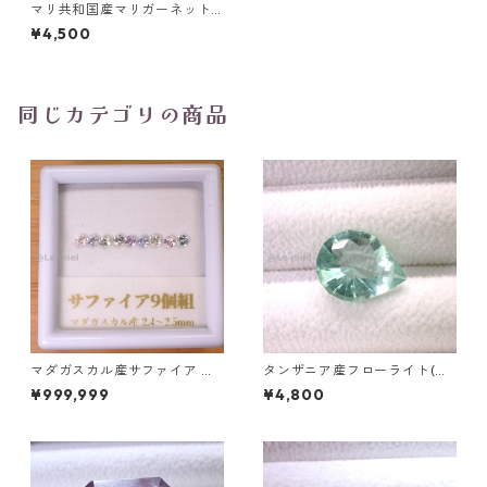
マリ共和国産マリガーネット
オーバルカットルース 0.7ct
¥4,500
6.2mm4.0mm*3.7mm
同じカテゴリの商品
マダガスカル産サファイア ル
タンザニア産フローライト(蛍
ース 9個組 2.4～2.5mm
光) ペアシェイプカットルース
¥999,999
¥4,800
5.46ct 13.8mm*10.8mm*7.0
mm