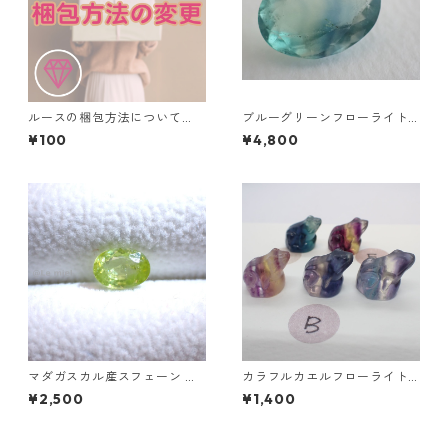
ルースの梱包方法について
ブルーグリーンフローライト
（ルースケース利用の追加料
オーバルカットルース 10.2ct
¥100
¥4,800
金）
15.4mm*11.1mm*8.0mm
マダガスカル産スフェーン オ
カラフルカエルフローライト
ーバルカットルース 0.86ct 6.
彫刻 置物 4.7g前後 高さ14m
¥2,500
¥1,400
7mm*4.8mm*2.8mm
m前後