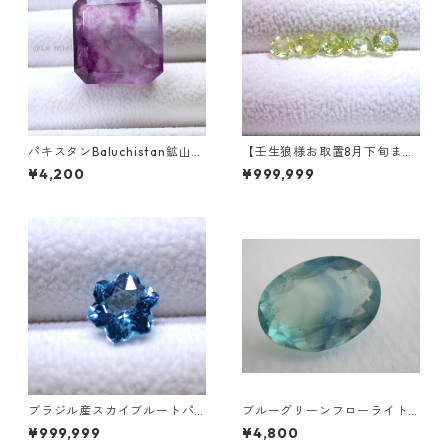
パキスタンBaluchistan鉱山産
【壬生狼様お取置8月下旬ま
フローライト スクエアカット
で】マダガスカル産スフェー
¥4,200
¥999,999
ルース 34.4ct 20 x 19.6 x 11
ン ラウンドカットルース 0.45
mm
ct前後 4.5mm
ブラジル産スカイブルートパ
ブルーグリーンフローライト
ーズ スノーフレークカットル
オーバルカットルース 10.2ct
¥999,999
¥4,800
ース 1.5ct 7.0mm*7.0mm*4.
15.4mm*11.1mm*8.0mm