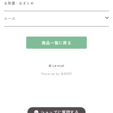
ブローチ
アイオライト
お取置・おまとめ
チャーム
アウイナイト
ルース
ピアス/イヤリング
アキシナイト
ファセットカット
商品一覧に戻る
ブレスレット
アクアマリン
カボションカット
アゲート・瑪瑙
原石
© Le miel
Powered by
アズライト
ビーズ
アパタイト
アフガナイト
ショップに質問する