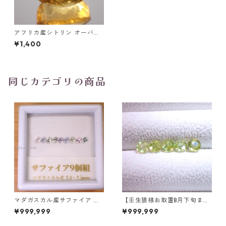
アフリカ産シトリン オーバル
カットルース 4.53ct 8.7mm*1
¥1,400
1.0*mm7.4mm
同じカテゴリの商品
マダガスカル産サファイア ル
【壬生狼様お取置8月下旬ま
ース 9個組 2.4～2.5mm
で】マダガスカル産スフェー
¥999,999
¥999,999
ン ラウンドカットルース 0.45
ct前後 4.5mm