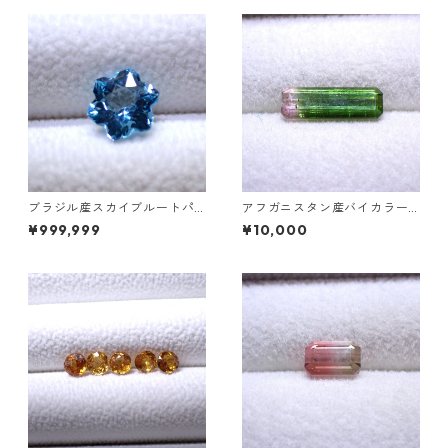
ブラジル産スカイブルートパ
アフガニスタン産バイカラー
ーズ スノーフレークカットル
トルマリン ファセットカット
¥999,999
¥10,000
ース 1.5ct 7.0mm*7.0mm*4.
ルース 1.21ct 11.5mm*3.7mm
5mm
*2.8mm