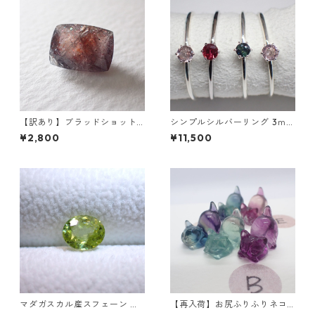
【訳あり】ブラッドショット
シンプルシルバーリング 3ｍｍ
アイオライト 3.25ct 11.0mm*
9号/11号
¥2,800
¥11,500
8.25mm*5.0mm
マダガスカル産スフェーン オ
【再入荷】お尻ふりふりネコ
ーバルカットルース 1.03ct 6.
フローライト彫刻 3g前後 15m