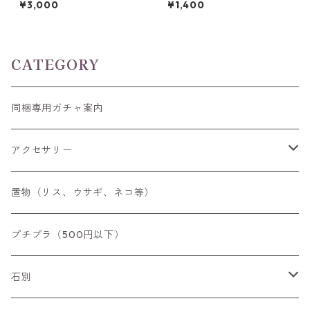
¥3,000
¥1,400
3mm*5.3mm*3.6mm
m*10.5mm*17.5mm前後
CATEGORY
同梱専用ガチャ案内
アクセサリー
空枠
置物（リス、ウサギ、ネコ等）
リング
プチプラ（500円以下）
ペンダントトップ
石別