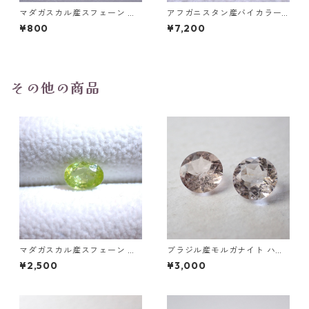
マダガスカル産スフェーン ラ
アフガニスタン産バイカラー
ウンドカットルース 0.45ct前
トルマリン ファセットカット
¥800
¥7,200
後 4.5mm
ルース 0.9ct 6.4mm*4.1mm*
3.6mm
その他の商品
マダガスカル産スフェーン オ
ブラジル産モルガナイト ハー
ーバルカットルース 0.86ct 6.
トカット(5mm)/ラウンドカッ
¥2,500
¥3,000
7mm*4.8mm*2.8mm
トルース(6mm)