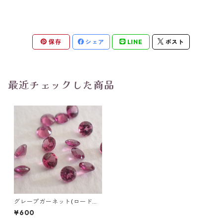
保存
シェア
LINE
ポスト
最近チェックした商品
グレープガーネット(ロードラ
イトガーネット) ラウンドカッ
¥600
トルース 0.1ct前後 直径3mm