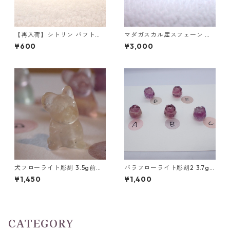
【再入荷】シトリン バフトッ
マダガスカル産スフェーン オ
プハートシェイプカットルー
ーバルカットルース 1.03ct 6.
¥600
¥3,000
ス 0.4ct前後 5mm
3mm*5.3mm*3.6mm
犬フローライト彫刻 3.5g前後
バラフローライト彫刻2 3.7g
高さ17mm前後
前後 高さ13mm前後
¥1,450
¥1,400
CATEGORY