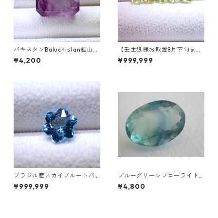
パキスタンBaluchistan鉱山産
【壬生狼様お取置8月下旬ま
フローライト スクエアカット
で】マダガスカル産スフェー
¥4,200
¥999,999
ルース 34.4ct 20 x 19.6 x 11
ン ラウンドカットルース 0.45
mm
ct前後 4.5mm
ブラジル産スカイブルートパ
ブルーグリーンフローライト
ーズ スノーフレークカットル
オーバルカットルース 10.2ct
¥999,999
¥4,800
ース 1.5ct 7.0mm*7.0mm*4.
15.4mm*11.1mm*8.0mm
5mm