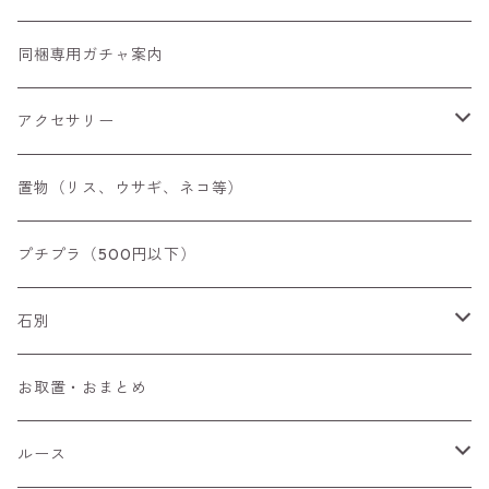
同梱専用ガチャ案内
アクセサリー
空枠
置物（リス、ウサギ、ネコ等）
リング
プチプラ（500円以下）
ペンダントトップ
石別
ブローチ
アイオライト
お取置・おまとめ
チャーム
アウイナイト
ルース