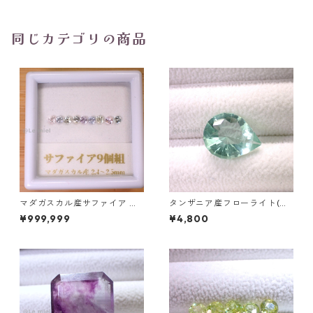
前後
同じカテゴリの商品
マダガスカル産サファイア ル
タンザニア産フローライト(蛍
ース 9個組 2.4～2.5mm
光) ペアシェイプカットルース
¥999,999
¥4,800
5.46ct 13.8mm*10.8mm*7.0
mm