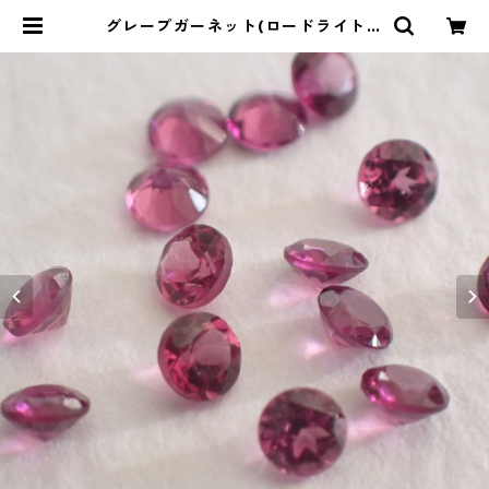
グレープガーネット(ロードライトガ
ーネット) ラウンドカットルース 0.1
ct前後 直径3mm前後 | Le miel