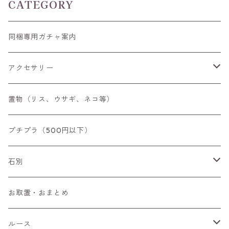
CATEGORY
同梱専用ガチャ案内
アクセサリー
空枠
置物（リス、ウサギ、ネコ等）
リング
プチプラ（500円以下）
ペンダントトップ
石別
ブローチ
アイオライト
お取置・おまとめ
チャーム
アウイナイト
ルース