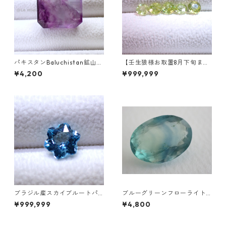
パキスタンBaluchistan鉱山産
【壬生狼様お取置8月下旬ま
フローライト スクエアカット
で】マダガスカル産スフェー
¥4,200
¥999,999
ルース 34.4ct 20 x 19.6 x 11
ン ラウンドカットルース 0.45
mm
ct前後 4.5mm
ブラジル産スカイブルートパ
ブルーグリーンフローライト
ーズ スノーフレークカットル
オーバルカットルース 10.2ct
¥999,999
¥4,800
ース 1.5ct 7.0mm*7.0mm*4.
15.4mm*11.1mm*8.0mm
5mm