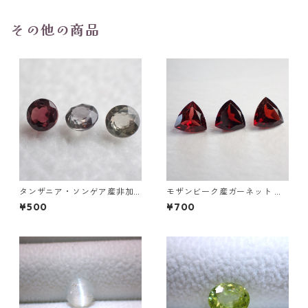
その他の商品
タンザニア・ソンゲア産非加
モザンビーク産ガーネット ト
熱サファイア ラウンドカット
リリアントカットルース 0.9ct
¥500
¥700
ルース 0.1ct前後 3mm前後
前後 6mm*6mm前後