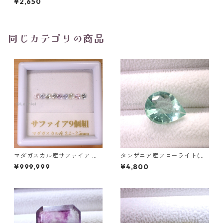
¥2,650
6.4mm*4.6mm*2.4mm
同じカテゴリの商品
マダガスカル産サファイア ル
タンザニア産フローライト(蛍
ース 9個組 2.4～2.5mm
光) ペアシェイプカットルース
¥999,999
¥4,800
5.46ct 13.8mm*10.8mm*7.0
mm