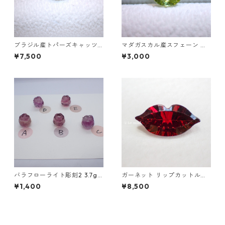
ブラジル産トパーズキャッツ
マダガスカル産スフェーン オ
アイ ラウンドカボションルー
ーバルカットルース 1.03ct 6.
¥7,500
¥3,000
ス 1.6ct 6.4mm*4.3mm
3mm*5.3mm*3.6mm
バラフローライト彫刻2 3.7g
ガーネット リップカットルー
前後 高さ13mm前後
ス 2.0ct 12mm*6mm*4mm
¥1,400
¥8,500