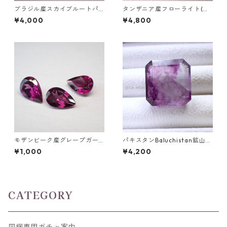
ブラジル産スカイブルートパ
タンザニア産フローライト(蛍
ーズ フラワーカットルース 3.
光) ペアシェイプカットルース
¥4,000
¥4,800
4ct 9.0mm*9.0mm*6.0mm
5.46ct 13.8mm*10.8mm*7.0
mm
モザンビーク産グレープガー
パキスタンBaluchistan鉱山産
ネット ペアシェイプカットル
フローライト スクエアカット
¥1,000
¥4,200
ース 0.4ct前後 6mm*4mm前
ルース 34.4ct 20 x 19.6 x 11
後
mm
CATEGORY