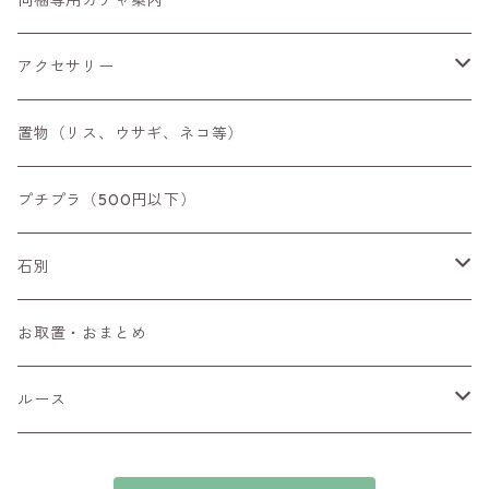
同梱専用ガチャ案内
アクセサリー
空枠
置物（リス、ウサギ、ネコ等）
リング
プチプラ（500円以下）
ペンダントトップ
石別
ブローチ
アイオライト
お取置・おまとめ
チャーム
アウイナイト
ルース
ピアス/イヤリング
アキシナイト
ファセットカット