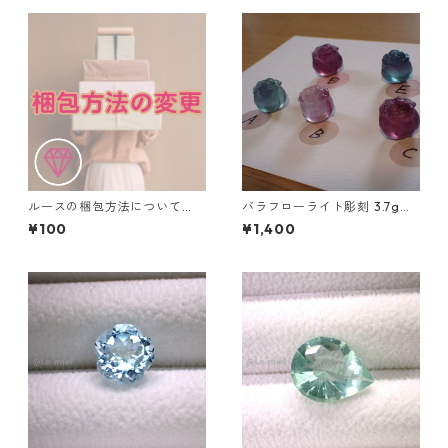
ルースの梱包方法について
バラフローライト彫刻 3.7g前
（ルースケース利用の追加料
後 高さ13mm前後
¥100
¥1,400
金）