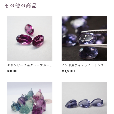
その他の商品
モザンビーク産グレープガー
インド産アイオライトサンス
ネット オーバルカットルース
トーンガチャ 6x4mm前後 0.
¥800
¥1,500
0.3ct前後 5 mm*3mm前後
4ct前後