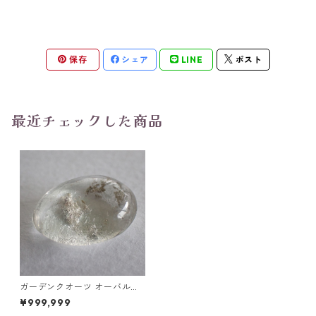
保存
シェア
LINE
ポスト
最近チェックした商品
ガーデンクオーツ オーバルカ
ボションルース 8.5ct 16.1mm*
¥999,999
12.1mm