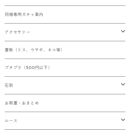
同梱専用ガチャ案内
アクセサリー
空枠
置物（リス、ウサギ、ネコ等）
リング
プチプラ（500円以下）
ペンダントトップ
石別
ブローチ
アイオライト
お取置・おまとめ
チャーム
アウイナイト
ルース