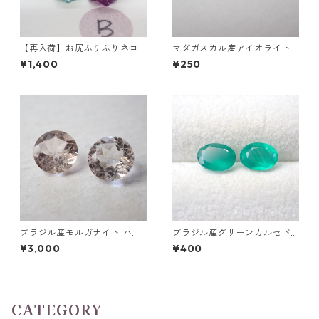
【再入荷】お尻ふりふりネコ
マダガスカル産アイオライト
フローライト彫刻 3g前後 15m
0.1ct前後 6mm*4mm前後
¥1,400
¥250
m*10.5mm*17.5mm前後
ブラジル産モルガナイト ハー
ブラジル産グリーンカルセド
トカット(5mm)/ラウンドカッ
ニー オーバルカットルース 0.
¥3,000
¥400
トルース(6mm)
5ct前後 7mmx5mm前後
CATEGORY