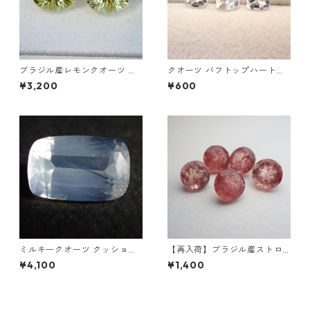
ブラジル産レモンクオーツ オ
クオーツ バフトップハートシ
ーバルコンケーブカットルー
ェイプカットルース 0.4ct前
¥3,200
¥600
ス 2ctUP 10mmx8mm
後 5mm
ミルキークオーツ クッション
【再入荷】ブラジル産ストロ
カットルース 6.9ct 14.7mm*
ベリークオーツ ラウンドカッ
¥4,100
¥1,400
9.5mm*7.0mm
トルース 1.8ct前後 8mm前後