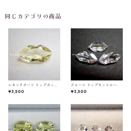
同じカテゴリの商品
レモンクオーツ リップカット
クォーツ リップカットルース
ルース 1.89ct 11.8mm*6.1mm
1.4ct以上 12mm*6mm前後
¥3,500
¥3,500
*4.2mm