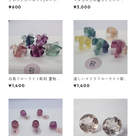
グレープガーネット(ロードラ
マダガスカル産スフェーン オ
イトガーネット) ラウンドカッ
ーバルカットルース 1.03ct 6.
¥600
¥3,000
トルース 0.1ct前後 直径3mm
3mm*5.3mm*3.6mm
前後
白鳥フローライト彫刻 置物 4
逞しいゴリラフローライト彫
g前後 高さ15mm前後
刻 置物 3.5g前後 高さ15mm前
¥1,400
¥1,400
後