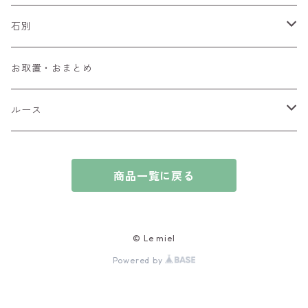
ペンダントトップ
石別
ブローチ
アイオライト
お取置・おまとめ
チャーム
アウイナイト
ルース
ピアス/イヤリング
アキシナイト
ファセットカット
商品一覧に戻る
ブレスレット
アクアマリン
カボションカット
アゲート・瑪瑙
原石
© Le miel
Powered by
アズライト
ビーズ