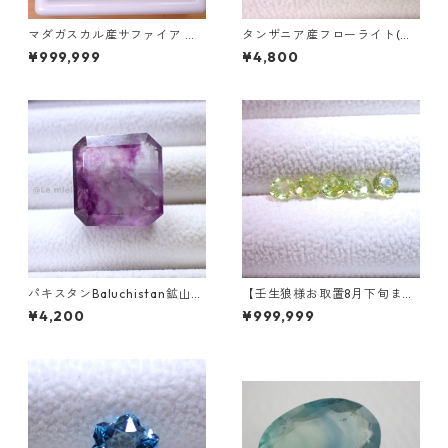
マダガスカル産サファイア ル
タンザニア産フローライト(蛍
ース 9個組 2.4～2.5mm
光) ペアシェイプカットルース
¥999,999
¥4,800
5.46ct 13.8mm*10.8mm*7.0
mm
パキスタンBaluchistan鉱山産
【壬生狼様お取置8月下旬ま
フローライト スクエアカット
で】マダガスカル産スフェー
¥4,200
¥999,999
ルース 34.4ct 20 x 19.6 x 11
ン ラウンドカットルース 0.45
mm
ct前後 4.5mm