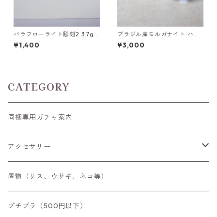
バラフローライト彫刻2 3.7g
ブラジル産モルガナイト ハー
前後 高さ13mm前後
トカット(5mm)/ラウンドカッ
¥1,400
¥3,000
トルース(6mm)
CATEGORY
同梱専用ガチャ案内
アクセサリー
空枠
置物（リス、ウサギ、ネコ等）
リング
プチプラ（500円以下）