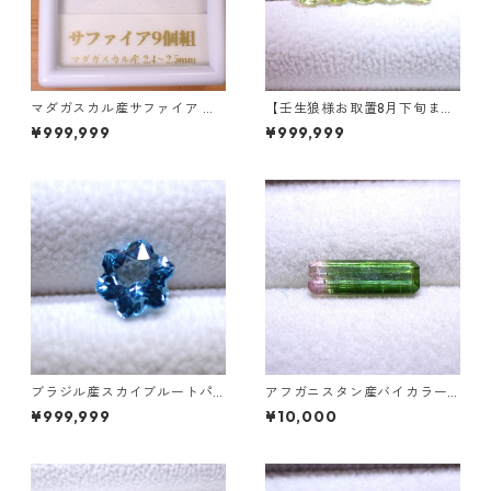
マダガスカル産サファイア ル
【壬生狼様お取置8月下旬ま
ース 9個組 2.4～2.5mm
で】マダガスカル産スフェー
¥999,999
¥999,999
ン ラウンドカットルース 0.45
ct前後 4.5mm
ブラジル産スカイブルートパ
アフガニスタン産バイカラー
ーズ スノーフレークカットル
トルマリン ファセットカット
¥999,999
¥10,000
ース 1.5ct 7.0mm*7.0mm*4.
ルース 1.21ct 11.5mm*3.7mm
5mm
*2.8mm