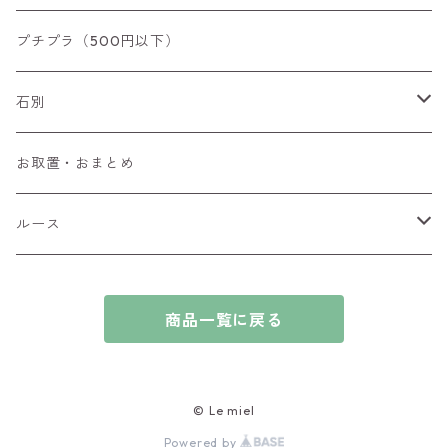
リング
プチプラ（500円以下）
ペンダントトップ
石別
ブローチ
アイオライト
お取置・おまとめ
チャーム
アウイナイト
ルース
ピアス/イヤリング
アキシナイト
ファセットカット
商品一覧に戻る
ブレスレット
アクアマリン
カボションカット
アゲート・瑪瑙
原石
© Le miel
Powered by