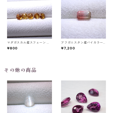
マダガスカル産スフェーン ラ
アフガニスタン産バイカラー
ウンドカットルース 0.45ct前
トルマリン ファセットカット
¥800
¥7,200
後 4.5mm
ルース 0.9ct 6.4mm*4.1mm*
3.6mm
その他の商品