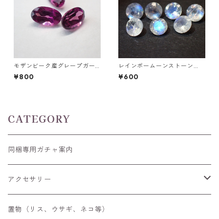
モザンビーク産グレープガー
レインボームーンストーン
ネット オーバルカットルース
（アンデシン/ホワイトラブラ
¥800
¥600
0.3ct前後 5 mm*3mm前後
ドライト）0.25ct前後 4.0m
m ラウンドカットルース
CATEGORY
同梱専用ガチャ案内
アクセサリー
空枠
置物（リス、ウサギ、ネコ等）