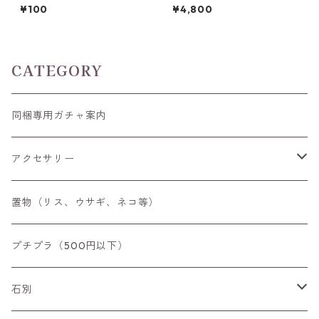
（ルースケース利用の追加料
光) ペアシェイプカットルース
¥100
¥4,800
金）
5.46ct 13.8mm*10.8mm*7.0
mm
CATEGORY
同梱専用ガチャ案内
アクセサリー
空枠
置物（リス、ウサギ、ネコ等）
リング
プチプラ（500円以下）
ペンダントトップ
石別