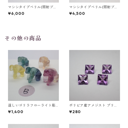
マシシタイプベリル(照射ブル
マシシタイプベリル(照射ブル
ーベリル) 1.0ct前後 7mm前後
ーベリル) 0.6ct前後 6mm前
¥6,000
¥4,500
後
その他の商品
逞しいゴリラフローライト彫
ボリビア産アメジスト プリン
刻 置物 3.5g前後 高さ15mm前
セスカットルース 0.25ct前後
¥1,400
¥280
後
4mm前後