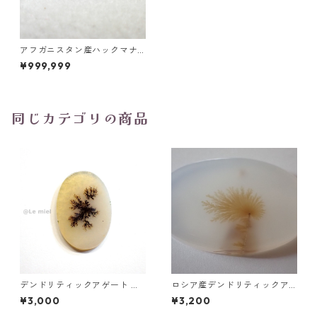
アフガニスタン産ハックマナ
イト 0.06ct 2.8mm*2.4mm*
¥999,999
1.6mm
同じカテゴリの商品
デンドリティックアゲート ル
ロシア産デンドリティックア
ース 5.2ct 20.2mm*14.2mm
ゲート ラウンドスライスルー
¥3,000
¥3,200
*1.7mm
ス 52.3ct 27.5mm*39.8mm*
4.8mm