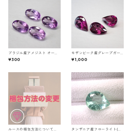
ブラジル産アメジスト オーバ
モザンビーク産グレープガー
ルカットルース 0.2ct前後 5m
ネット ペアシェイプカットル
¥300
¥1,000
m*3mm前後
ース 0.4ct前後 6mm*4mm前
後
ルースの梱包方法について
タンザニア産フローライト(蛍