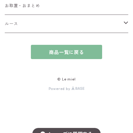
ブローチ
アイオライト
お取置・おまとめ
チャーム
アウイナイト
ルース
ピアス/イヤリング
アキシナイト
ファセットカット
商品一覧に戻る
ブレスレット
アクアマリン
カボションカット
アゲート・瑪瑙
原石
© Le miel
Powered by
アズライト
ビーズ
アパタイト
アフガナイト